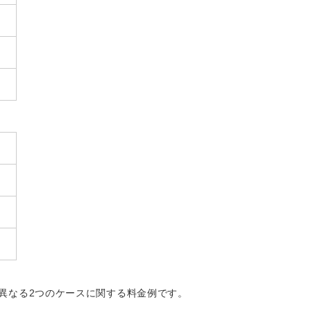
）
異なる2つのケースに関する料金例です。