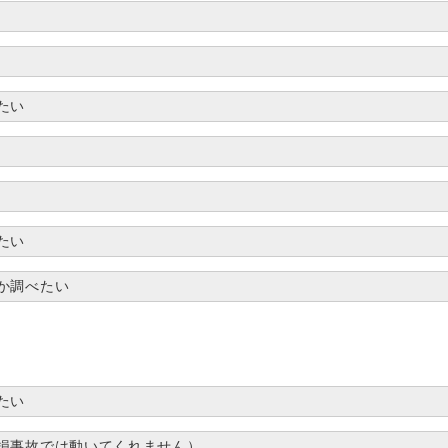
たい
たい
か調べたい
たい
損事故では動いてくれません）