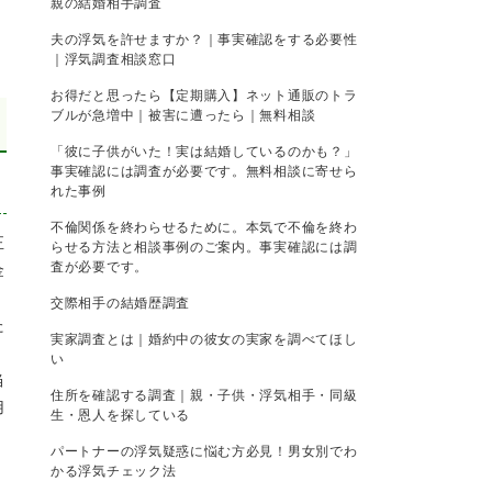
親の結婚相手調査
夫の浮気を許せますか？｜事実確認をする必要性
｜浮気調査相談窓口
お得だと思ったら【定期購入】ネット通販のトラ
ブルが急増中｜被害に遭ったら｜無料相談
「彼に子供がいた！実は結婚しているのかも？」
事実確認には調査が必要です。無料相談に寄せら
れた事例
不倫関係を終わらせるために。本気で不倫を終わ
正
らせる方法と相談事例のご案内。事実確認には調
査が必要です。
金
。
交際相手の結婚歴調査
た
実家調査とは｜婚約中の彼女の実家を調べてほし
い
当
住所を確認する調査｜親・子供・浮気相手・同級
用
生・恩人を探している
パートナーの浮気疑惑に悩む方必見！男女別でわ
かる浮気チェック法