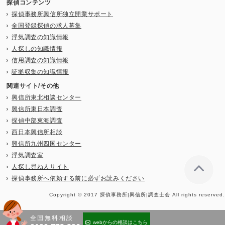
探偵コンテンツ
探偵事務所興信所独立開業サポート
全国登録探偵の求人募集
浮気調査の知識情報
人探しの知識情報
信用調査の知識情報
証拠収集の知識情報
関連サイト/その他
興信所東北相談センター
興信所東日本調査
探偵中部東海調査
西日本興信所相談
興信所九州四国センター
浮気調査室
人探し尋ね人サイト
探偵事務所へ依頼する前に必ずお読みください
Copyright © 2017 探偵事務所|興信所|調査士会 All rights reserved.
全国無料相談
webからの相談はこちら