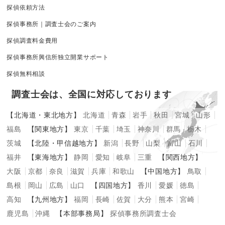
探偵依頼方法
探偵事務所｜調査士会のご案内
探偵調査料金費用
探偵事務所興信所独立開業サポート
探偵無料相談
調査士会は、全国に対応しております
【北海道・東北地方】
北海道
青森
岩手
秋田
宮城
山形
福島
【関東地方】
東京
千葉
埼玉
神奈川
群馬
栃木
茨城
【北陸・甲信越地方】
新潟
長野
山梨
富山
石川
福井
【東海地方】
静岡
愛知
岐阜
三重
【関西地方】
大阪
京都
奈良
滋賀
兵庫
和歌山
【中国地方】
鳥取
島根
岡山
広島
山口
【四国地方】
香川
愛媛
徳島
高知
【九州地方】
福岡
長崎
佐賀
大分
熊本
宮崎
鹿児島
沖縄
【本部事務局】
探偵事務所調査士会