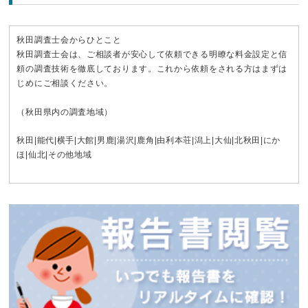
秋田調査士会からひとこと
秋田調査士会は、ご相談者が安心して依頼できる明瞭な料金設定と信
頼の調査技術を徹底しております。これから依頼をされる方はまずは
じめにご相談ください。
（秋田県内の調査地域）
秋田
|
能代
|
横手
|
大館
|
男鹿
|
湯沢
|
鹿角
|
由利本荘
|
潟上
|
大仙
|
北秋田
|
にか
ほ
|
仙北
|その他地域