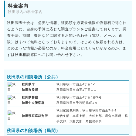
料金案内
秋田県内の料金案内
秋田調査士会は、必要な情報、証拠類を必要最低限の依頼料で得られ
るように、自身の予算に応じた調査プランをご提案しております。調
査手法、期間、費用などに関するお問い合わせ（電話、メール、面
談）はすべて無料となっておりますので、はじめて依頼される方は、
どのような情報が必要なのか、料金費用はどれくらいかかるのか、ま
ずは秋田相談窓口へごお問い合わせ下さい。
秋田県の相談場所（公共）
秋田県庁
秋田県秋田市山王4丁目1-1
秋田市役所
秋田県秋田市山王1丁目1-1
秋田県警察
秋田県秋田市山王4丁目1番5号
秋田中央警察署
秋田県秋田市千秋明徳町1-9
秋田家庭裁判所：秋田県秋田市山王7-1-1
秋田県家庭裁判所
能代支部、本庄支部、大館支部、鹿角出張所、横
手支部、大曲支部、角館出張所
秋田県の相談場所（民間）