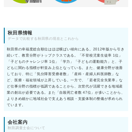
秋田県情報
データで比較する秋田県の現在とこれから
秋田県の幸福度総合順位はほぼ横ばい傾向にある。2012年版から引き
続いて、教育分野がトップクラスである。「不登校児童生徒率 1位」
「子どものチャレンジ率 1位」「学力」「子どもの運動能力」と、子
どもに関わる指標が軒並み上位となっている。また、健康分野が改善
しており、特に「気分障害受療者数」「産科・産婦人科医師数」な
ど、医療・福祉領域が上昇している。一方で、「若者完全失業率」な
ど仕事分野の指標が低調であることから、次世代が活躍できる地域産
業の創出が必要である。また「自殺死亡者数 47位」が多いことから、
よりきめ細かに地域社会で支えあう相談・支援体制の整備が求められ
ています。
会社案内
秋田調査士会について