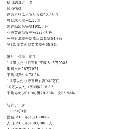
秋田調査データ
経済指標
県民所得(1人あたり)246.7万円
有効求人倍率1.16倍
製造品出荷額等1931万円
小売業商品販売額1894万円
一般財源割合対歳出决算額54.7%
第3次産業の就業者割合65.8%
家計、保健・衛生
1世帯あたり月平均:実収入45万9033
消費支出28万7974
平均消費性向73.8%
1世帯あたり貯蓄現在高938万円
10万人あたり医師数216.3人
平均寿命(2010年)男78.22年・女85.93年
統計データ
13市9町3村
面積(2016年)1万1638k㎡
人口(2016年)100万3806人