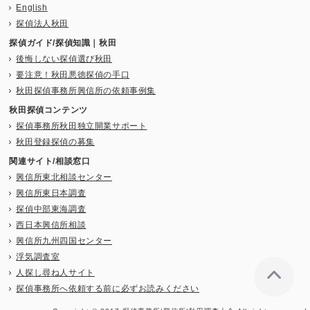
English
探偵法人秋田
探偵ガイド/探偵知識｜秋田
後悔しない探偵選び秋田
要注意！秋田悪徳探偵の手口
秋田探偵事務所興信所の依頼事例集
秋田探偵コンテンツ
探偵事務所秋田独立開業サポート
秋田登録探偵の募集
関連サイト/相談窓口
興信所東北相談センター
興信所東日本調査
探偵中部東海調査
西日本興信所相談
興信所九州四国センター
浮気調査室
人探し尋ね人サイト
探偵事務所へ依頼する前に必ずお読みください