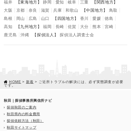
福井
【東海地方】
静岡
愛知
岐阜
三重
【関西地方】
大阪
京都
奈良
滋賀
兵庫
和歌山
【中国地方】
鳥取
島根
岡山
広島
山口
【四国地方】
香川
愛媛
徳島
高知
【九州地方】
福岡
長崎
佐賀
大分
熊本
宮崎
鹿児島
沖縄
【探偵法人】
探偵法人調査士会
HOME
>
新着
> ご近所トラブルの解決には、必ず実態調査が必要
です。
秋田｜探偵事務所興信所ナビ
探偵秋田のご案内
秋田県内の料金費用
探偵依頼方法（秋田）
秋田サイトマップ