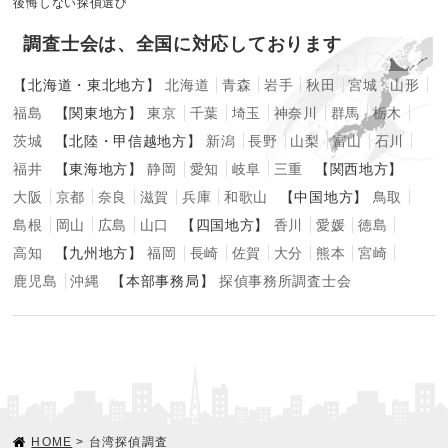
後悔しない探偵選び
調査士会は、全国に対応しております
【北海道・東北地方】
北海道
青森
岩手
秋田
宮城
山形
福島
【関東地方】
東京
千葉
埼玉
神奈川
群馬
栃木
茨城
【北陸・甲信越地方】
新潟
長野
山梨
富山
石川
福井
【東海地方】
静岡
愛知
岐阜
三重
【関西地方】
大阪
京都
奈良
滋賀
兵庫
和歌山
【中国地方】
鳥取
島根
岡山
広島
山口
【四国地方】
香川
愛媛
徳島
高知
【九州地方】
福岡
長崎
佐賀
大分
熊本
宮崎
鹿児島
沖縄
【本部事務局】
探偵事務所調査士会
HOME
> 台湾探偵調査