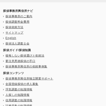
探偵事務所興信所ナビ
探偵事務所のご案内
探偵調査料金費用
探偵依頼方法
サイトマップ
English
探偵法人調査士会
探偵ガイド/探偵知識
後悔しない探偵選びと依頼法
要注意悪徳探偵の手口
探偵事務所興信所の依頼事例集
探偵コンテンツ
探偵事務所興信所独立開業サポート
全国登録探偵の求人募集
浮気調査の知識情報
人探しの知識情報
信用調査の知識情報
証拠収集の知識情報