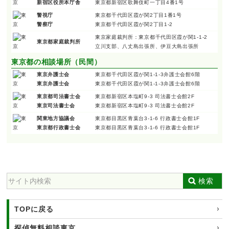
新宿区役所本庁舎
東京都新宿区歌舞伎町一丁目4番1号
警視庁
東京都千代田区霞が関2丁目1番1号
警察庁
東京都千代田区霞が関2丁目1-2
東京家庭裁判所：東京都千代田区霞が関1-1-2
東京都家庭裁判所
立川支部、八丈島出張所、伊豆大島出張所
東京都の相談場所（民間）
東京弁護士会
東京都千代田区霞が関1-1-3弁護士会館6階
東京弁護士会
東京都千代田区霞が関1-1-3弁護士会館6階
東京都司法書士会
東京都新宿区本塩町9-3 司法書士会館2F
東京司法書士会
東京都新宿区本塩町9-3 司法書士会館2F
関東地方協議会
東京都目黒区青葉台3-1-6 行政書士会館1F
東京都行政書士会
東京都目黒区青葉台3-1-6 行政書士会館1F
検索
TOPに戻る
探偵無料相談東京