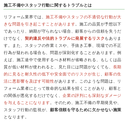
施工不備やスタッフ行動に関するトラブルとは
リフォーム業界では、
施工不備やスタッフの不適切な行動が大
きな問題を引き起こすことがあります
。施工の品質が予想以下
であったり、納期が守られない場合、顧客からの信頼を失うだ
けでなく、
契約違反や法的トラブルに発展するリスク
もありま
す。また、スタッフの作業ミスや、手抜き工事、現場での不正
行為が疑われる場合も、問題が深刻化することがあります。例
えば、施工途中で使用するべき材料が省略される、もしくは品
質が低い材料が使われると、見た目には問題がなくても、
長期
的に見ると耐久性の低下や安全面でのリスクが生じ
、
顧客の生
活に悪影響を及ぼす可能性
があります。このような問題は、リ
フォーム業者にとって致命的な結果を招くことがあり、顧客と
の関係が悪化するだけでなく、
企業の評判にも深刻なダメージ
を与えることになります
。そのため、施工不備の早期発見や、
スタッフ行動の監視が、
顧客信頼を守るために欠かせない施策
となります。