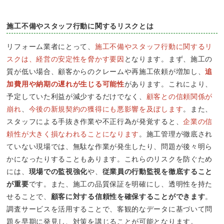
施工不備やスタッフ行動に関するリスクとは
リフォーム業者にとって、
施工不備やスタッフ行動に関するリ
スクは、経営の安定性を脅かす要因
となります。まず、施工の
質が低い場合、顧客からのクレームや再施工依頼が増加し、
追
加費用や納期の遅れが生じる可能性
があります。これにより、
予定していた利益が減少するだけでなく、
顧客との信頼関係が
崩れ
、
今後の新規契約の獲得にも悪影響を及ぼします
。また、
スタッフによる手抜き作業や不正行為が発覚すると、
企業の信
頼性が大きく損なわれることになります
。施工管理が徹底され
ていない現場では、無駄な作業が発生したり、問題が後々明ら
かになったりすることもあります。これらのリスクを防ぐため
には、
現場での監視強化
や、
従業員の行動監視を徹底すること
が重要
です。また、施工の品質保証を明確にし、透明性を持た
せることで、
顧客に対する信頼性を確保することができます
。
調査サービスを活用することで、客観的なデータに基づいて問
題を早期に発見し、対策を講じることが可能となります。