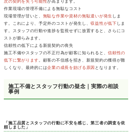
次の契約を失う可能性
が高まります。
作業現場の管理不備による無駄なコスト
現場管理が甘いと、
無駄な作業や資材の無駄遣いが発生
しま
す。これにより、予定外のコストが発生し、
収益性が低下
しま
す。スタッフの行動や進捗を監視せずに放置すると、さらにコ
ストが膨らみます。
信頼性の低下による新規契約の喪失
施工不備やスタッフの不正行為が顧客に知られると、
信頼性の
低下に繋がります
。顧客の不信感を招き、新規契約の獲得が難
しくなり、最終的には
企業の成長を妨げる原因
となります。
施工不備とスタッフ行動の疑念｜実際の相談
事例
「施工品質とスタッフの行動に不安を感じ、第三者の調査を依
頼しました」