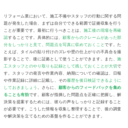
リフォーム業において、施工不備やスタッフの行動に関する問
題が発生した場合、まずは自分でできる範囲で証拠収集を行う
ことが重要です。最初に行うべきことは、
施工後の現場を再確
認
することです。具体的には、
顧客からのクレームがあった部
分をしっかりと見て
、
問題点を写真に収めておくこと
です。た
とえば、タイルの貼り付けのズレや壁の仕上がりの不具合を撮
影することで、後に証拠として使うことができます。また、
施
工スタッフとのやり取りも記録として残しておくことが大切
で
す。スタッフの発言や作業内容、納期についての確認は、日報
や作業記録に詳細に記載し、その
履歴を後日検証できるように
しておきましょう
。さらに、
顧客からのフィードバックを集め
ることも有効
です。顧客が指摘した問題点を正確に把握し、解
決策を提案するためには、彼らの声をしっかりと記録すること
が必要です。こうした情報を収集し整理することで、後の調査
や解決策を立てるための基盤を作ることができます。