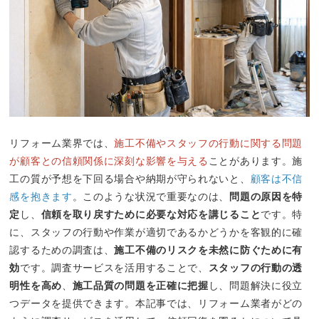
リフォーム業界では、
施工不備やスタッフの行動に関する問題
が顧客との信頼関係に深刻な影響を与える
ことがあります。施
工の質が予想を下回る場合や納期が守られないと、
顧客は不信
感を抱きます
。このような状況で重要なのは、
問題の原因を特
定
し、
信頼を取り戻すために必要な対応を講じること
です。特
に、スタッフの行動や作業が適切であるかどうかを客観的に確
認するための調査は、
施工不備のリスクを未然に防ぐために有
効
です。調査サービスを活用することで、
スタッフの行動の透
明性を高め
、
施工品質の問題を正確に把握
し、問題解決に役立
つデータを提供できます。本記事では、リフォーム業者がどの