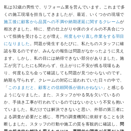
私は32歳の男性で、リフォーム業を営んでいます。これまで多
くの施工現場を担当してきましたが、最近、いくつかの現場で
施工後に顧客から品質への不満や納期遅延に関するクレーム
が
相次ぎました。特に、壁の仕上がりや床のタイルの不具合につ
いて指摘を受けることが増え、
何度もやり直し作業をする羽目
になりました
。問題が発生するたびに、私たちのスタッフに確
認を取るのですが、みんなの報告は問題がなかったように見え
ます。しかし、私の目には納得できない部分がありました。施
工が完了したにも関わらず、仕上がりに不安が残る現場もあ
り、何度も立ち会って確認しても問題が見つからないのです。
納期も守られず、クレームの対応に追われていた日々の中で、
「
このままだと、顧客との信頼関係が崩れかねない
」と感じる
ようになりました。また、スタッフがやる気を欠いているの
か、手抜き工事が行われているのではないかという不安も抱い
ていました。私だけでは解決できないと思い、外部の第三者に
よる調査が必要だと感じ、専門の調査機関に依頼することを決
断しました。スタッフの行動や施工の質を客観的に確認し、
問