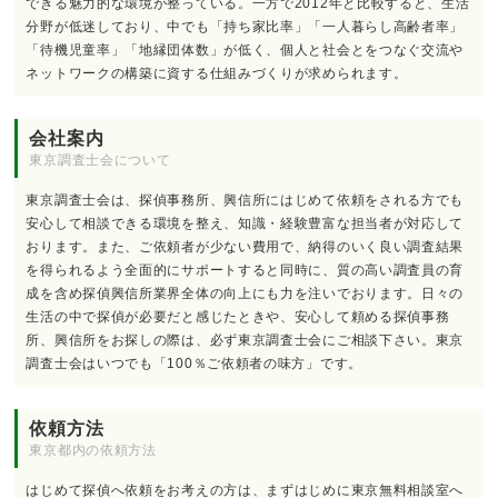
できる魅力的な環境が整っている。一方で2012年と比較すると、生活
分野が低迷しており、中でも「持ち家比率」「一人暮らし高齢者率」
「待機児童率」「地縁団体数」が低く、個人と社会とをつなぐ交流や
ネットワークの構築に資する仕組みづくりが求められます。
会社案内
東京調査士会について
東京調査士会は、探偵事務所、興信所にはじめて依頼をされる方でも
安心して相談できる環境を整え、知識・経験豊富な担当者が対応して
おります。また、ご依頼者が少ない費用で、納得のいく良い調査結果
を得られるよう全面的にサポートすると同時に、質の高い調査員の育
成を含め探偵興信所業界全体の向上にも力を注いでおります。日々の
生活の中で探偵が必要だと感じたときや、安心して頼める探偵事務
所、興信所をお探しの際は、必ず東京調査士会にご相談下さい。東京
調査士会はいつでも「100％ご依頼者の味方」です。
依頼方法
東京都内の依頼方法
はじめて探偵へ依頼をお考えの方は、まずはじめに東京無料相談室へ