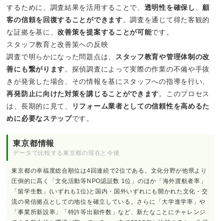
するために、調査結果を活用することで、
透明性を確保し
、
顧
客の信頼を回復することができます
。調査を通じて得た客観的
な証拠を基に、
改善策を提案することが可能
です。
スタッフ教育と改善策への反映
調査で明らかになった問題点は、
スタッフ教育や管理体制の改
善にも繋がります
。探偵調査によって実際の作業の不備や手抜
きが発覚した場合、その情報を基にスタッフへの指導を行い、
再発防止に向けた対策を講じることができます
。このプロセス
は、長期的に見て、
リフォーム業者としての信頼性を高めるた
めに必要なステップ
です。
東京都情報
データで比較する東京都の現在と今後
東京都の幸福度総合順位は4回連続で2位である。文化分野が他県より
圧倒的に高く「文化活動等NPO認証数 1位」のほか「海外渡航者率」
「留学生数」(いずれも1位)と国内・国外いずれにも開かれた文化・交
流の発信拠点としての地位を確立している。さらに「大学進学率」や
「事業所新設率」「特許等出願件数」など、新たなことにチャレンジ