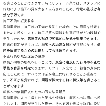
を講じることができます。特にリフォーム業では、スタッフの
行動により施工の質が大きく左右されるため、
行動の監視は有
効な手段
です。
施工不備の証拠収集
探偵調査は、施工後の不備が発覚した場合にその原因を特定す
るために役立ちます。施工品質の問題や納期遅延がどの段階で
発生したのか、
第三者の視点で客観的に証拠を収集できます
。
問題の特定が早ければ、
顧客への迅速な対応が可能
になり、
信
頼を回復するための証拠としても活用
できます。
不正行為や規定違反の追跡
探偵が現場の監視を行うことで、
規定に違反した行為や不正な
手抜き作業を特定
できます。リフォーム業では、顧客の期待に
応えるために、すべての作業が適正に行われることが重要で
す。不正が発覚すれば、
問題が拡大する前に解決策を講じるこ
とができます
。
顧客への信頼回復のための調査結果活用
探偵調査によって得られた証拠や情報は、顧客への説明にも役
立ちます。問題が発生した場合、その原因や経緯を詳細に説明