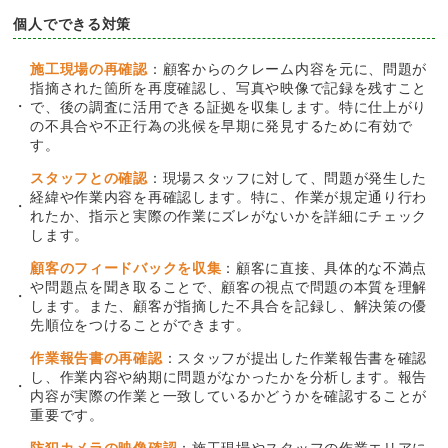
個人でできる対策
施工現場の再確認
：顧客からのクレーム内容を元に、問題が
指摘された箇所を再度確認し、写真や映像で記録を残すこと
で、後の調査に活用できる証拠を収集します。特に仕上がり
の不具合や不正行為の兆候を早期に発見するために有効で
す。
スタッフとの確認
：現場スタッフに対して、問題が発生した
経緯や作業内容を再確認します。特に、作業が規定通り行わ
れたか、指示と実際の作業にズレがないかを詳細にチェック
します。
顧客のフィードバックを収集
：顧客に直接、具体的な不満点
や問題点を聞き取ることで、顧客の視点で問題の本質を理解
します。また、顧客が指摘した不具合を記録し、解決策の優
先順位をつけることができます。
作業報告書の再確認
：スタッフが提出した作業報告書を確認
し、作業内容や納期に問題がなかったかを分析します。報告
内容が実際の作業と一致しているかどうかを確認することが
重要です。
防犯カメラの映像確認
：施工現場やスタッフの作業エリアに