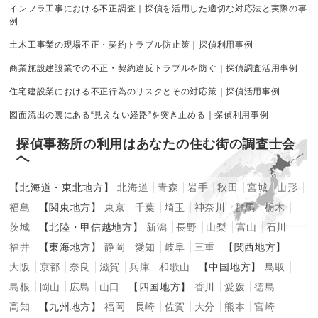
インフラ工事における不正調査｜探偵を活用した適切な対応法と実際の事
例
土木工事業の現場不正・契約トラブル防止策｜探偵利用事例
商業施設建設業での不正・契約違反トラブルを防ぐ｜探偵調査活用事例
住宅建設業における不正行為のリスクとその対応策｜探偵活用事例
図面流出の裏にある“見えない経路”を突き止める｜探偵利用事例
探偵事務所の利用はあなたの住む街の調査士会
へ
【北海道・東北地方】
北海道
青森
岩手
秋田
宮城
山形
福島
【関東地方】
東京
千葉
埼玉
神奈川
群馬
栃木
茨城
【北陸・甲信越地方】
新潟
長野
山梨
富山
石川
福井
【東海地方】
静岡
愛知
岐阜
三重
【関西地方】
大阪
京都
奈良
滋賀
兵庫
和歌山
【中国地方】
鳥取
島根
岡山
広島
山口
【四国地方】
香川
愛媛
徳島
高知
【九州地方】
福岡
長崎
佐賀
大分
熊本
宮崎