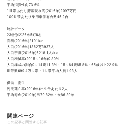
平均消費性向73.6%
1世帯あたり貯蓄現在高(2016年)2097万円
100世帯あたり乗用車保有台数45.2台
統計データ
23特別区26市5町8村
面積(2016年)2191k㎡
人口(2016年)1362万3937人
人口密度(2016年)6218.1人/k㎡
人口増減率(2015～16年)0.80%
人口構成の割合0～14歳11.3%・15～64歳65.8%・65歳以上22.9%
世帯数699.4万世帯・1世帯平均人員1.93人
保健・衛生
乳児死亡率(2016年)出生千あたり2人
平均寿命(2010年)男79.82年・女86.39年
関連ページ
この記事と関連する記事