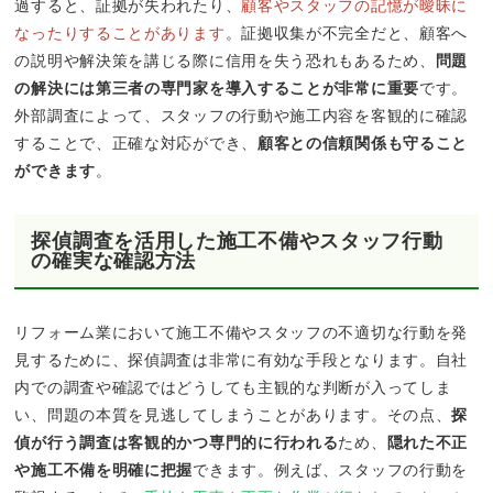
過すると、証拠が失われたり、
顧客やスタッフの記憶が曖昧に
なったりすることがあります
。証拠収集が不完全だと、顧客へ
の説明や解決策を講じる際に信用を失う恐れもあるため、
問題
の解決には第三者の専門家を導入することが非常に重要
です。
外部調査によって、スタッフの行動や施工内容を客観的に確認
することで、正確な対応ができ、
顧客との信頼関係も守ること
ができます
。
探偵調査を活用した施工不備やスタッフ行動
の確実な確認方法
リフォーム業において施工不備やスタッフの不適切な行動を発
見するために、探偵調査は非常に有効な手段となります。自社
内での調査や確認ではどうしても主観的な判断が入ってしま
い、問題の本質を見逃してしまうことがあります。その点、
探
偵が行う調査は客観的かつ専門的に行われる
ため、
隠れた不正
や施工不備を明確に把握
できます。例えば、スタッフの行動を