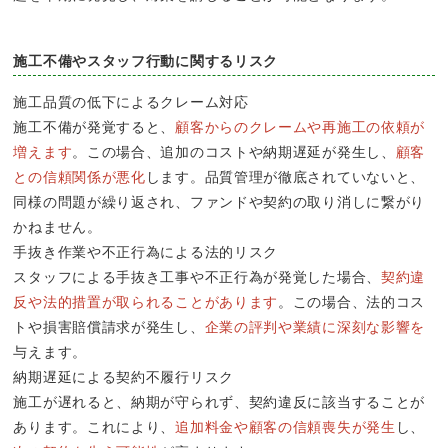
施工不備やスタッフ行動に関するリスク
施工品質の低下によるクレーム対応
施工不備が発覚すると、
顧客からのクレームや再施工の依頼が
増えます
。この場合、追加のコストや納期遅延が発生し、
顧客
との信頼関係が悪化
します。品質管理が徹底されていないと、
同様の問題が繰り返され、ファンドや契約の取り消しに繋がり
かねません。
手抜き作業や不正行為による法的リスク
スタッフによる手抜き工事や不正行為が発覚した場合、
契約違
反や法的措置が取られることがあります
。この場合、法的コス
トや損害賠償請求が発生し、
企業の評判や業績に深刻な影響を
与えます。
納期遅延による契約不履行リスク
施工が遅れると、納期が守られず、契約違反に該当することが
あります。これにより、
追加料金や顧客の信頼喪失が発生
し、