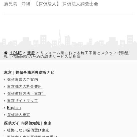
鹿児島
沖縄
【探偵法人】
探偵法人調査士会
HOME
>
新着
> リフォーム業における施工不備とスタッフ行動監
視｜信頼回復のための調査サービス活用法
東京｜探偵事務所興信所ナビ
探偵東京のご案内
東京都内の料金費用
探偵依頼方法（東京）
東京サイトマップ
English
探偵法人東京
探偵ガイド/探偵知識｜東京
後悔しない探偵選び東京