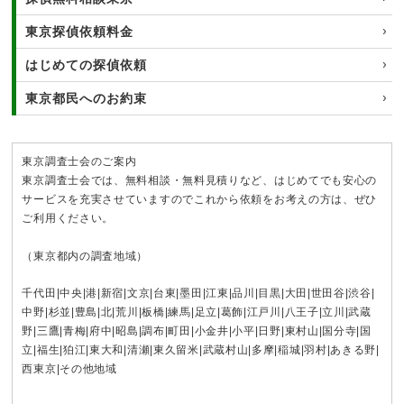
東京探偵依頼料金
はじめての探偵依頼
東京都民へのお約束
東京調査士会のご案内
東京調査士会では、無料相談・無料見積りなど、はじめてでも安心の
サービスを充実させていますのでこれから依頼をお考えの方は、ぜひ
ご利用ください。
（東京都内の調査地域）
千代田
|
中央
|
港
|
新宿
|
文京
|
台東
|
墨田
|
江東
|
品川
|
目黒
|
大田
|
世田谷
|
渋谷
|
中野
|
杉並
|
豊島
|
北
|
荒川
|
板橋
|
練馬
|
足立
|
葛飾
|
江戸川
|
八王子
|
立川
|
武蔵
野
|
三鷹
|
青梅
|
府中
|
昭島
|
調布
|
町田
|
小金井
|
小平
|
日野
|
東村山
|
国分寺
|
国
立
|
福生
|
狛江
|
東大和
|
清瀬
|
東久留米
|
武蔵村山
|
多摩
|
稲城
|
羽村
|
あきる野
|
西東京
|その他地域