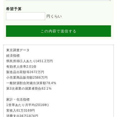
希望予算
円くらい
この内容で送信する
東京調査データ
経済指標
県民所得(1人あたり)451.2万円
有効求人倍率2.01倍
製造品出荷額等2672万円
小売業商品販売額2586万円
一般財源割合対歳出決算額78.4%
第3次産業の就業者割合82.1%
家計・生活指標
1世帯あたり月平均(2016年)
実收入61万3169円
消費支出36万1874円