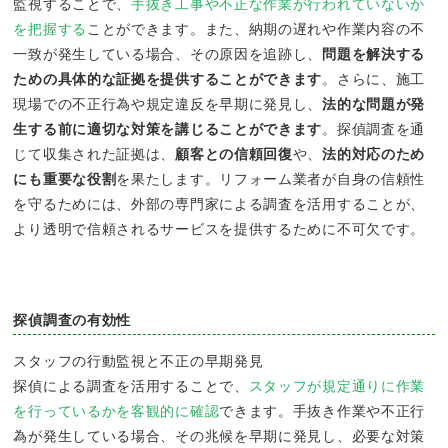
監視することで、
手抜き工事や不正な作業が行われていないか
を把握する
ことができます。また、納期の遅れや作業内容の不
一致が発生している場合、その原因を追跡し、
問題を解決する
ための具体的な証拠を提供することができます
。さらに、施工
現場での不正行為や規定違反を早期に発見し、
法的な問題が発
生する前に適切な対策を講じることができます
。探偵調査を通
じて収集された証拠は、
顧客との信頼回復
や、
法的対応のため
にも重要な役割
を果たします。リフォーム業者が自身の信頼性
を守るためには、外部の専門家による調査を活用することが、
より透明で信頼されるサービスを提供するために不可欠です。
探偵調査の有効性
スタッフの行動監視と不正の早期発見
探偵による調査を活用することで、
スタッフが規定通りに作業
を行っているかを客観的に確認
できます。手抜き作業や不正行
為が発生している場合、その兆候を早期に発見し、必要な対策