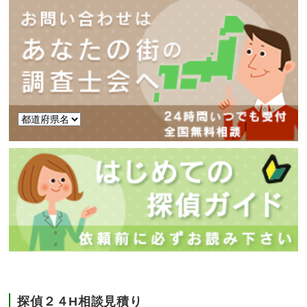
探偵２４H相談見積り