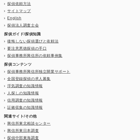
探偵依頼方法
サイトマップ
English
探偵法人調査士会
探偵ガイド/探偵知識
後悔しない探偵選びと依頼法
要注意悪徳探偵の手口
探偵事務所興信所の依頼事例集
探偵コンテンツ
探偵事務所興信所独立開業サポート
全国登録探偵の求人募集
浮気調査の知識情報
人探しの知識情報
信用調査の知識情報
証拠収集の知識情報
関連サイト/その他
興信所東北相談センター
興信所東日本調査
探偵中部東海調査