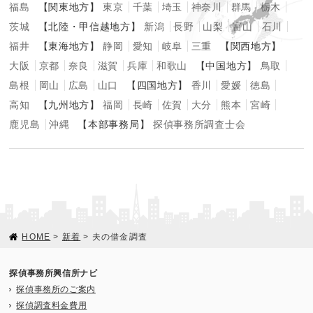
福島
【関東地方】
東京
千葉
埼玉
神奈川
群馬
栃木
茨城
【北陸・甲信越地方】
新潟
長野
山梨
富山
石川
福井
【東海地方】
静岡
愛知
岐阜
三重
【関西地方】
大阪
京都
奈良
滋賀
兵庫
和歌山
【中国地方】
鳥取
島根
岡山
広島
山口
【四国地方】
香川
愛媛
徳島
高知
【九州地方】
福岡
長崎
佐賀
大分
熊本
宮崎
鹿児島
沖縄
【本部事務局】
探偵事務所調査士会
HOME
>
新着
> 夫の借金調査
探偵事務所興信所ナビ
探偵事務所のご案内
探偵調査料金費用