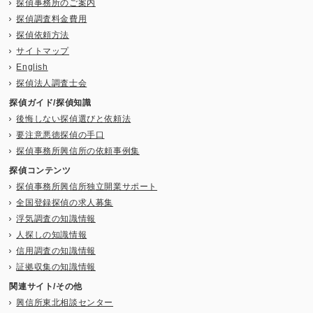
探偵事務所のご案内
探偵調査料金費用
探偵依頼方法
サイトマップ
English
探偵法人調査士会
探偵ガイド/探偵知識
後悔しない探偵選びと依頼法
要注意悪徳探偵の手口
探偵事務所興信所の依頼事例集
探偵コンテンツ
探偵事務所興信所独立開業サポート
全国登録探偵の求人募集
浮気調査の知識情報
人探しの知識情報
信用調査の知識情報
証拠収集の知識情報
関連サイト/その他
興信所東北相談センター