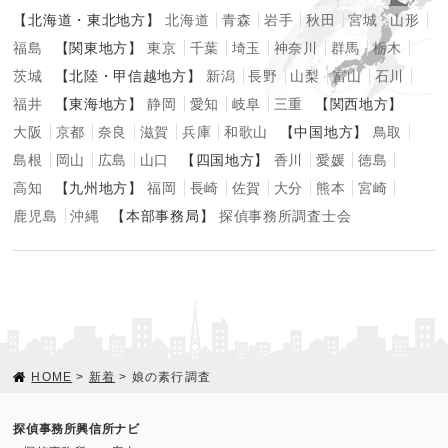
【北海道・東北地方】
北海道
青森
岩手
秋田
宮城
山形
福島
【関東地方】
東京
千葉
埼玉
神奈川
群馬
栃木
茨城
【北陸・甲信越地方】
新潟
長野
山梨
富山
石川
福井
【東海地方】
静岡
愛知
岐阜
三重
【関西地方】
大阪
京都
奈良
滋賀
兵庫
和歌山
【中国地方】
鳥取
島根
岡山
広島
山口
【四国地方】
香川
愛媛
徳島
高知
【九州地方】
福岡
長崎
佐賀
大分
熊本
宮崎
鹿児島
沖縄
【本部事務局】
探偵事務所調査士会
HOME
>
新着
> 娘の素行調査
探偵事務所興信所ナビ