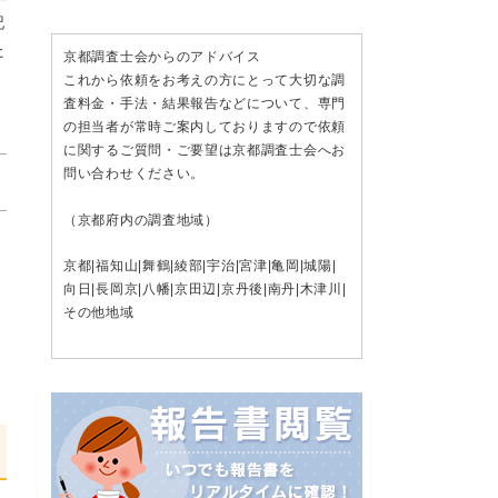
記
た
京都調査士会からのアドバイス
これから依頼をお考えの方にとって大切な調
査料金・手法・結果報告などについて、専門
の担当者が常時ご案内しておりますので依頼
に関するご質問・ご要望は京都調査士会へお
問い合わせください。
（京都府内の調査地域）
京都
|
福知山
|
舞鶴
|
綾部
|
宇治
|
宮津
|
亀岡
|
城陽
|
向日
|
長岡京
|
八幡
|
京田辺
|
京丹後
|
南丹
|
木津川
|
その他地域