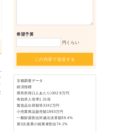
希望予算
円くらい
この内容で送信する
そ
京都調査データ
り
経済指標
な
県民所得(1人あたり)302.8万円
有効求人倍率1.31倍
製造品出荷額等3242万円
小売業商品販売額1993万円
一般財源割合対歳出決算額59.4%
第3次産業の就業者割合74.1%