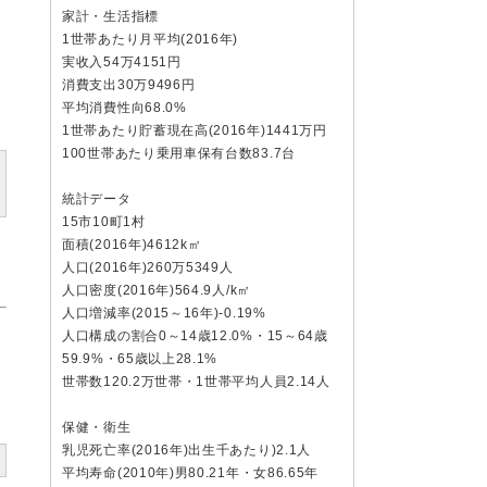
家計・生活指標
1世帯あたり月平均(2016年)
実收入54万4151円
消費支出30万9496円
平均消費性向68.0%
1世帯あたり貯蓄現在高(2016年)1441万円
100世帯あたり乗用車保有台数83.7台
統計データ
15市10町1村
面積(2016年)4612k㎡
人口(2016年)260万5349人
人口密度(2016年)564.9人/k㎡
人口増減率(2015～16年)-0.19%
、
人口構成の割合0～14歳12.0%・15～64歳
59.9%・65歳以上28.1%
世帯数120.2万世帯・1世帯平均人員2.14人
保健・衛生
乳児死亡率(2016年)出生千あたり)2.1人
平均寿命(2010年)男80.21年・女86.65年