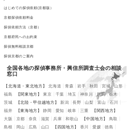
はじめての探偵依頼(京都版）
京都探偵依頼料金
探偵依頼方法（京都）
京都府民へのお約束
探偵無料相談京都
探偵京都のご案内
全国各地の探偵事務所・興信所調査士会の相談
窓口
【北海道・東北地方】
北海道
青森
岩手
秋田
宮城
山形
福島
【関東地方】
東京
千葉
埼玉
神奈川
群馬
栃木
茨城
【北陸・甲信越地方】
新潟
長野
山梨
富山
石川
福井
【東海地方】
静岡
愛知
岐阜
三重
【関西地方】
大阪
京都
奈良
滋賀
兵庫
和歌山
【中国地方】
鳥取
島根
岡山
広島
山口
【四国地方】
香川
愛媛
徳島