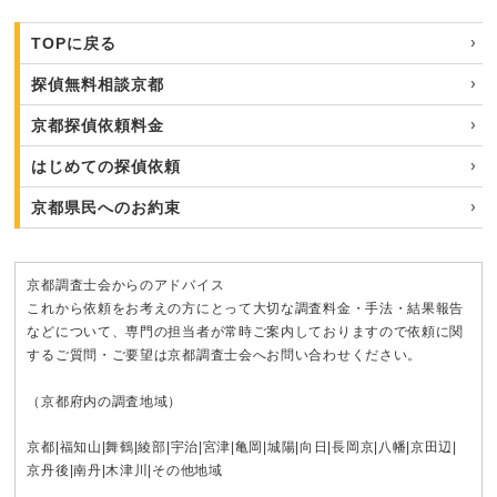
TOPに戻る
探偵無料相談京都
京都探偵依頼料金
はじめての探偵依頼
京都県民へのお約束
京都調査士会からのアドバイス
これから依頼をお考えの方にとって大切な調査料金・手法・結果報告
などについて、専門の担当者が常時ご案内しておりますので依頼に関
するご質問・ご要望は京都調査士会へお問い合わせください。
（京都府内の調査地域）
京都
|
福知山
|
舞鶴
|
綾部
|
宇治
|
宮津
|
亀岡
|
城陽
|
向日
|
長岡京
|
八幡
|
京田辺
|
京丹後
|
南丹
|
木津川
|その他地域