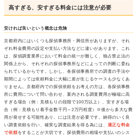
高すぎる、安すぎる料金には注意が必要
安ければ良いという概念は危険
京都府内にはいくつも探偵事務所・興信所がありますが、それ
ぞれ料金費用の設定や支払い方法などに違いがあります。これ
は、探偵調査業界において料金の統一が難しく、独占禁止法の
関係上から、それぞれの探偵事務所などによっての判断に委ね
られているからです。しかし、各探偵事務所での調査の手法や
期間によっては依頼料金に大幅に差が生じるケースも少なくあ
りません。京都府内での探偵依頼をお考えの方は、各探偵事務
所に費用について問い合わせ、案内される調査費用が極端に高
すぎる場合（例：見積もりの段階で100万以上）、安すぎる場
合（例：見積もり着手金数千円～2万円程度）※後から多大な費
用が発せする可能性あり。には注意が必要です。納得のいく良
い調査依頼を行い、確実な調査結果を得る為には、
適正な料金
で依頼
をすることが大切です。探偵費用の相場や支払いのシス