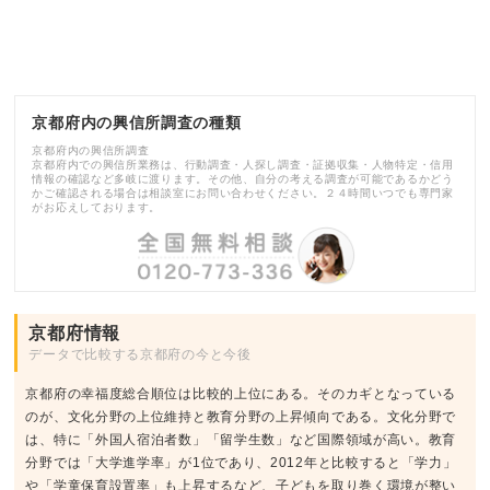
京都府内の興信所調査の種類
京都府内の興信所調査
京都府内での興信所業務は、行動調査・人探し調査・証拠収集・人物特定・信用
情報の確認など多岐に渡ります。その他、自分の考える調査が可能であるかどう
かご確認される場合は相談室にお問い合わせください。２４時間いつでも専門家
がお応えしております。
京都府情報
データで比較する京都府の今と今後
京都府の幸福度総合順位は比較的上位にある。そのカギとなっている
のが、文化分野の上位維持と教育分野の上昇傾向である。文化分野で
は、特に「外国人宿泊者数」「留学生数」など国際領域が高い。教育
分野では「大学進学率」が1位であり、2012年と比較すると「学力」
や「学童保育設置率」も上昇するなど、子どもを取り巻く環境が整い