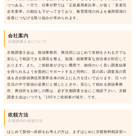
つつある。一方で、仕事分野では「正規雇用者比率」が低く「若者完
全失業率」の順位も下がってきており、教育環境の向上を雇用環境の
改善につなげる取り組みが求められます。
会社案内
京都調査士会について
京都調査士会は、探偵事務所、興信所にはじめて依頼をされる方でも
安心して相談できる環境を整え、知識・経験豊富な担当者が対応して
おります。また、ご依頼者が少ない費用で、納得のいく良い調査結果
を得られるよう全面的にサポートすると同時に、質の高い調査員の育
成を含め探偵興信所業界全体の向上にも力を注いでおります。日々の
生活の中で探偵が必要だと感じたときや、安心して頼める探偵事務
所、興信所をお探しの際は、必ず京都調査士会にご相談下さい。京都
調査士会はいつでも「100％ご依頼者の味方」です。
依頼方法
京都府内の依頼方法
はじめて探偵へ依頼をお考えの方は、まずはじめに京都無料相談室へ