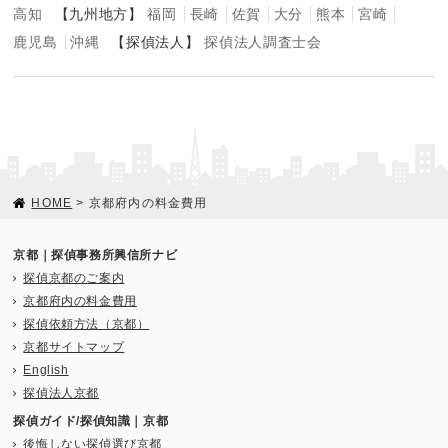
高知
【九州地方】
福岡
長崎
佐賀
大分
熊本
宮崎
鹿児島
沖縄
【探偵法人】
探偵法人調査士会
HOME
> 京都府内の料金費用
京都｜探偵事務所興信所ナビ
探偵京都のご案内
京都府内の料金費用
探偵依頼方法（京都）
京都サイトマップ
English
探偵法人京都
探偵ガイド/探偵知識｜京都
後悔しない探偵選び京都