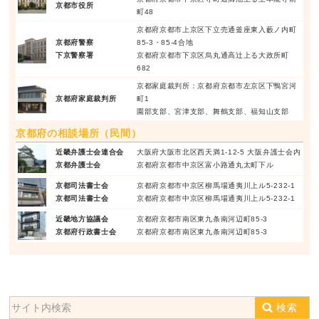
京都市役所
町48
京都府京都市上京区下立売通釜座東入藪ノ内町
京都府警察
85-3・85-4合地
下京警察署
京都府京都市下京区烏丸通高辻上る大政所町
682
京都家庭裁判所：京都府京都市左京区下鴨宮河
京都府家庭裁判所
町1
園部支部、宮津支部、舞鶴支部、福知山支部
京都府の相談場所（民間）
近畿弁護士会連合会
大阪府大阪市北区西天満1-12-5 大阪弁護士会内
京都弁護士会
京都府京都市中京区富小路通丸太町下ル
京都司法書士会
京都府京都市中京区柳馬場通夷川上ル5-232-1
京都司法書士会
京都府京都市中京区柳馬場通夷川上ル5-232-1
近畿地方協議会
京都府京都市南区東九条南河辺町85-3
京都府行政書士会
京都府京都市南区東九条南河辺町85-3
検索