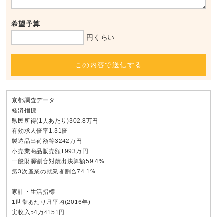
希望予算
円くらい
この内容で送信する
京都調査データ
経済指標
県民所得(1人あたり)302.8万円
有効求人倍率1.31倍
製造品出荷額等3242万円
小売業商品販売額1993万円
一般財源割合対歳出決算額59.4%
第3次産業の就業者割合74.1%
家計・生活指標
1世帯あたり月平均(2016年)
実收入54万4151円