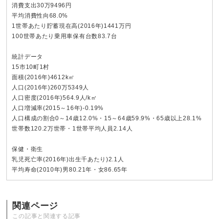
消費支出30万9496円
平均消費性向68.0%
1世帯あたり貯蓄現在高(2016年)1441万円
100世帯あたり乗用車保有台数83.7台
統計データ
15市10町1村
面積(2016年)4612k㎡
人口(2016年)260万5349人
人口密度(2016年)564.9人/k㎡
人口増減率(2015～16年)-0.19%
人口構成の割合0～14歳12.0%・15～64歳59.9%・65歳以上28.1%
世帯数120.2万世帯・1世帯平均人員2.14人
保健・衛生
乳児死亡率(2016年)出生千あたり)2.1人
平均寿命(2010年)男80.21年・女86.65年
関連ページ
この記事と関連する記事