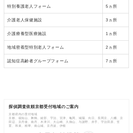
特別養護老人フォーム
5ヵ所
介護老人保健施設
3ヵ所
介護療養型医療施設
1ヵ所
地域密着型特別老人フォーム
2ヵ所
認知症高齢者グループフォーム
7ヵ所
探偵調査依頼京都受付地域のご案内
京都府内の受付地域
京都、福知山、舞鶴、綾部、宇治、宮津、亀岡、城陽、向日、長岡京、八幡、京
田辺、京丹後、南丹、木津川、大山崎、久御山、与謝野、井手、宇治田原、笠
置、和束、精華、南山城、京丹波、伊根