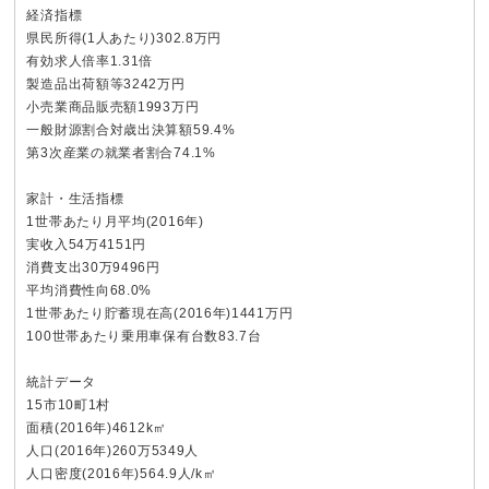
経済指標
県民所得(1人あたり)302.8万円
有効求人倍率1.31倍
製造品出荷額等3242万円
小売業商品販売額1993万円
一般財源割合対歳出決算額59.4%
第3次産業の就業者割合74.1%
家計・生活指標
1世帯あたり月平均(2016年)
実收入54万4151円
消費支出30万9496円
平均消費性向68.0%
1世帯あたり貯蓄現在高(2016年)1441万円
100世帯あたり乗用車保有台数83.7台
統計データ
15市10町1村
面積(2016年)4612k㎡
人口(2016年)260万5349人
人口密度(2016年)564.9人/k㎡