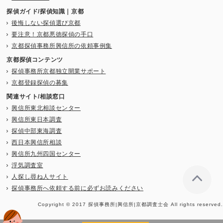
探偵ガイド/探偵知識｜京都
後悔しない探偵選び京都
要注意！京都悪徳探偵の手口
京都探偵事務所興信所の依頼事例集
京都探偵コンテンツ
探偵事務所京都独立開業サポート
京都登録探偵の募集
関連サイト/相談窓口
興信所東北相談センター
興信所東日本調査
探偵中部東海調査
西日本興信所相談
興信所九州四国センター
浮気調査室
人探し尋ね人サイト
探偵事務所へ依頼する前に必ずお読みください
Copyright © 2017 探偵事務所|興信所|京都調査士会 All rights reserved.