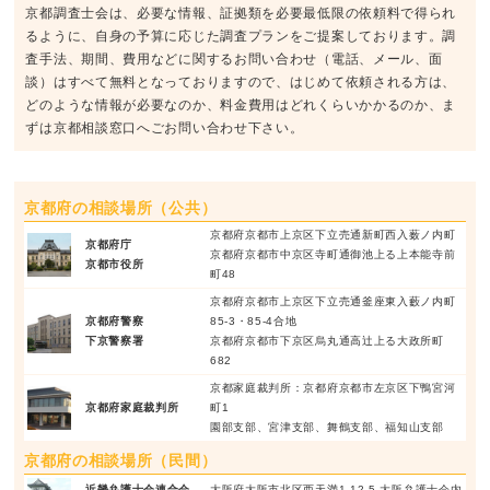
京都調査士会は、必要な情報、証拠類を必要最低限の依頼料で得られ
るように、自身の予算に応じた調査プランをご提案しております。調
査手法、期間、費用などに関するお問い合わせ（電話、メール、面
談）はすべて無料となっておりますので、はじめて依頼される方は、
どのような情報が必要なのか、料金費用はどれくらいかかるのか、ま
ずは京都相談窓口へごお問い合わせ下さい。
京都府の相談場所（公共）
京都府京都市上京区下立売通新町西入薮ノ内町
京都府庁
京都府京都市中京区寺町通御池上る上本能寺前
京都市役所
町48
京都府京都市上京区下立売通釜座東入藪ノ内町
京都府警察
85-3・85-4合地
下京警察署
京都府京都市下京区烏丸通高辻上る大政所町
682
京都家庭裁判所：京都府京都市左京区下鴨宮河
京都府家庭裁判所
町1
園部支部、宮津支部、舞鶴支部、福知山支部
京都府の相談場所（民間）
近畿弁護士会連合会
大阪府大阪市北区西天満1-12-5 大阪弁護士会内