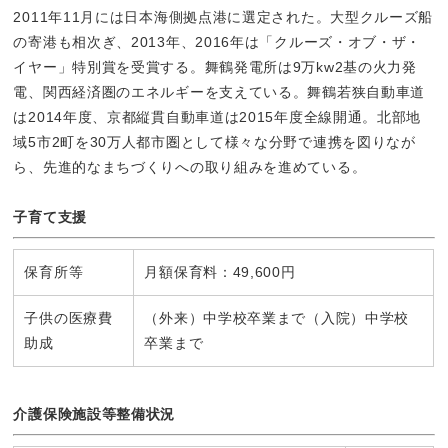
2011年11月には日本海側拠点港に選定された。大型クルーズ船
の寄港も相次ぎ、2013年、2016年は「クルーズ・オブ・ザ・
イヤー」特別賞を受賞する。舞鶴発電所は9万kw2基の火力発
電、関西経済圏のエネルギーを支えている。舞鶴若狭自動車道
は2014年度、京都縦貫自動車道は2015年度全線開通。北部地
域5市2町を30万人都市圏として様々な分野で連携を図りなが
ら、先進的なまちづくりへの取り組みを進めている。
子育て支援
保育所等
月額保育料：49,600円
子供の医療費
（外来）中学校卒業まで（入院）中学校
助成
卒業まで
介護保険施設等整備状況