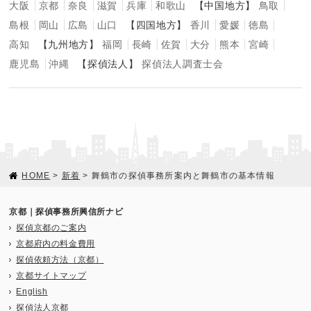
大阪
京都
奈良
滋賀
兵庫
和歌山
【中国地方】
鳥取
島根
岡山
広島
山口
【四国地方】
香川
愛媛
徳島
高知
【九州地方】
福岡
長崎
佐賀
大分
熊本
宮崎
鹿児島
沖縄
【探偵法人】
探偵法人調査士会
HOME
>
新着
> 舞鶴市の探偵事務所案内と舞鶴市の基本情報
京都｜探偵事務所興信所ナビ
探偵京都のご案内
京都府内の料金費用
探偵依頼方法（京都）
京都サイトマップ
English
探偵法人京都