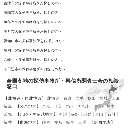
宮津市の探偵事務所をお探しの方へ
城陽市の探偵事務所をお探しの方へ
綾部市の探偵事務所をお探しの方へ
南丹市の探偵事務所をお探しの方へ
福知山市の探偵事務所をお探しの方へ
亀岡市の探偵事務所をお探しの方へ
八幡市の探偵事務所をお探しの方へ
京田辺市の探偵事務所をお探しの方へ
全国各地の探偵事務所・興信所調査士会の相談
窓口
【北海道・東北地方】
北海道
青森
岩手
秋田
宮城
山形
福島
【関東地方】
東京
千葉
埼玉
神奈川
群馬
栃木
茨城
【北陸・甲信越地方】
新潟
長野
山梨
富山
石川
福井
【東海地方】
静岡
愛知
岐阜
三重
【関西地方】