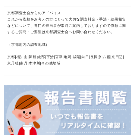
京都調査士会からのアドバイス
これから依頼をお考えの方にとって大切な調査料金・手法・結果報告
などについて、専門の担当者が常時ご案内しておりますので依頼に関
するご質問・ご要望は京都調査士会へお問い合わせください。
（京都府内の調査地域）
京都
|
福知山
|
舞鶴
|
綾部
|
宇治
|
宮津
|
亀岡
|
城陽
|
向日
|
長岡京
|
八幡
|
京田辺
|
京丹後
|
南丹
|
木津川
|その他地域