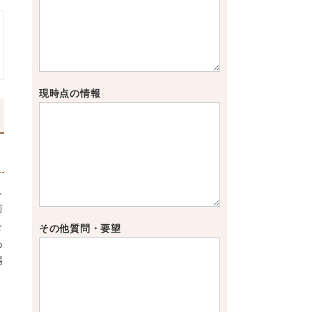
現時点の情報
し
前
を
その他質問・要望
あ
場