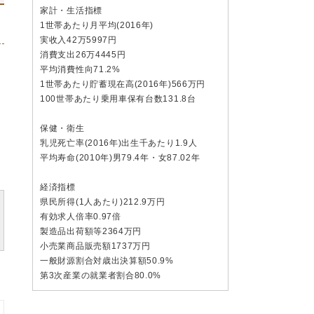
家計・生活指標
1世帯あたり月平均(2016年)
実收入42万5997円
消費支出26万4445円
平均消費性向71.2%
1世帯あたり貯蓄現在高(2016年)566万円
100世帯あたり乗用車保有台数131.8台
保健・衛生
乳児死亡率(2016年)出生千あたり1.9人
平均寿命(2010年)男79.4年・女87.02年
経済指標
県民所得(1人あたり)212.9万円
有効求人倍率0.97倍
製造品出荷額等2364万円
小売業商品販売額1737万円
一般財源割合対歳出決算額50.9%
第3次産業の就業者割合80.0%