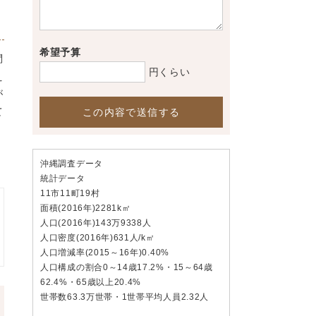
希望予算
問
円くらい
え
が
て
この内容で送信する
沖縄調査データ
統計データ
11市11町19村
面積(2016年)2281k㎡
人口(2016年)143万9338人
人口密度(2016年)631人/k㎡
人口増減率(2015～16年)0.40%
人口構成の割合0～14歳17.2%・15～64歳
62.4%・65歳以上20.4%
世帯数63.3万世帯・1世帯平均人員2.32人