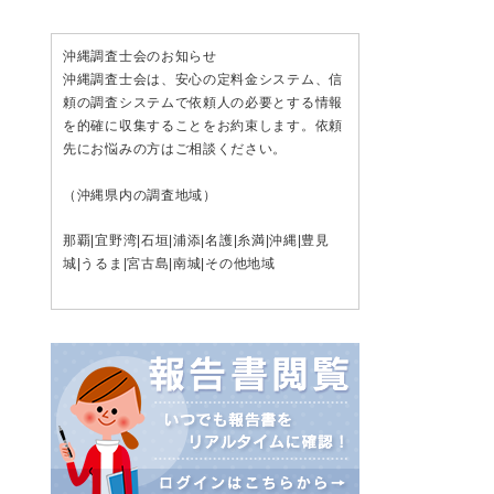
沖縄調査士会のお知らせ
沖縄調査士会は、安心の定料金システム、信
頼の調査システムで依頼人の必要とする情報
を的確に収集することをお約束します。依頼
先にお悩みの方はご相談ください。
（沖縄県内の調査地域）
那覇
|
宜野湾
|
石垣
|
浦添
|
名護
|
糸満
|
沖縄
|
豊見
城
|
うるま
|
宮古島
|
南城
|その他地域