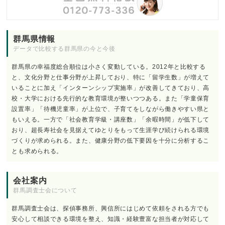
群馬県情報
データで比較する群馬県の今と今後
群馬県の幸福度総合順位は小さく変動している。2012年と比較する
と、文化分野と仕事分野が上昇しており、特に「留学生数」が増えて
いることに加え「インターンシップ実施率」が改善してきており、高
校・大学における先行的な教育環境が整いつつある。また「学童保育
設置率」「待機児童率」が上位で、子育てをしながら働きやすい県と
もいえる。一方で「社会教育学級・講座数」「余暇時間」が低下して
おり、超長寿社会を見据えてゆとりをもって生涯学び続けられる環境
づくりが求められる。また、健康分野の低下要因を十分に分析するこ
とも求められる。
会社案内
群馬調査士会について
群馬調査士会は、探偵事務所、興信所にはじめて依頼をされる方でも
安心して相談できる環境を整え、知識・経験豊富な担当者が対応して