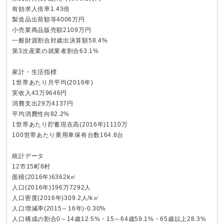
有効求人倍率1.43倍
製造品出荷額等4006万円
小売業商品販売額2109万円
一般財源割合対歳出決算額58.4%
第3次産業の就業者割合63.1%
家計・生活指標
1世帯あたり月平均(2016年)
実收入43万9646円
消費支出29万4137円
平均消費性向82.2%
1世帯あたり貯蓄現在高(2016年)1110万
100世帯あたり乗用車保有台数164.8台
統計データ
12市15町8村
面積(2016年)6362k㎡
人口(2016年)196万7292人
人口密度(2016年)309.2人/k㎡
人口増減率(2015～16年)-0.30%
人口構成の割合0～14歳12.5%・15～64歳59.1%・65歳以上28.3%