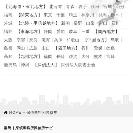
【北海道・東北地方】
北海道
青森
岩手
秋田
宮城
山形
福島
【関東地方】
東京
千葉
埼玉
神奈川
群馬
栃木
茨城
【北陸・甲信越地方】
新潟
長野
山梨
富山
石川
福井
【東海地方】
静岡
愛知
岐阜
三重
【関西地方】
大阪
京都
奈良
滋賀
兵庫
和歌山
【中国地方】
鳥取
島根
岡山
広島
山口
【四国地方】
香川
愛媛
徳島
高知
【九州地方】
福岡
長崎
佐賀
大分
熊本
宮崎
鹿児島
沖縄
【探偵法人】
探偵法人調査士会
HOME
> 探偵無料相談群馬
群馬｜探偵事務所興信所ナビ