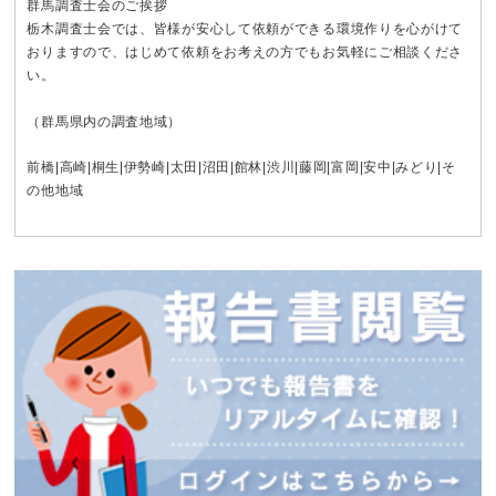
群馬調査士会のご挨拶
栃木調査士会では、皆様が安心して依頼ができる環境作りを心がけて
おりますので、はじめて依頼をお考えの方でもお気軽にご相談くださ
い。
（群馬県内の調査地域）
前橋
|
高崎
|
桐生
|
伊勢崎
|
太田
|
沼田
|
館林
|
渋川
|
藤岡
|
富岡
|
安中
|
みどり
|そ
の他地域