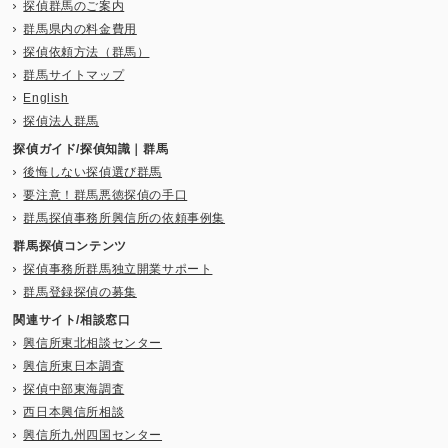
探偵群馬のご案内
群馬県内の料金費用
探偵依頼方法（群馬）
群馬サイトマップ
English
探偵法人群馬
探偵ガイド/探偵知識｜群馬
後悔しない探偵選び群馬
要注意！群馬悪徳探偵の手口
群馬探偵事務所興信所の依頼事例集
群馬探偵コンテンツ
探偵事務所群馬独立開業サポート
群馬登録探偵の募集
関連サイト/相談窓口
興信所東北相談センター
興信所東日本調査
探偵中部東海調査
西日本興信所相談
興信所九州四国センター