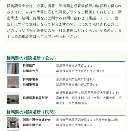
群馬調査士会は、必要な情報、証拠類を必要最低限の依頼料で得られ
るように、自身の予算に応じた調査プランをご提案しております。調
査手法、期間、費用などに関するお問い合わせ（電話、メール、面
談）はすべて無料となっておりますので、はじめて依頼される方は、
どのような情報が必要なのか、料金費用はどれくらいかかるのか、ま
ずは群馬相談窓口へごお問い合わせ下さい。
群馬県の相談場所（公共）
群馬県庁
群馬県前橋市大手町1-1-1
前橋市役所
群馬県前橋市大手町2丁目12番1号
群馬県警察
群馬県群馬市新町2丁目3-1
前橋警察署
群馬県前橋市総社町1丁目9-3
前橋家庭裁判所：群馬県前橋市大手町3-1-34
群馬県家庭裁判所
高崎支部、桐生支部、桐生支部、太田支部、沼
田支部、中之条出張所
群馬県の相談場所（民間）
関東弁護士会連合会
東京都千代田区霞が関1-1-3弁護士会館14階
群馬弁護士会
群馬県前橋市大手町3-6-6