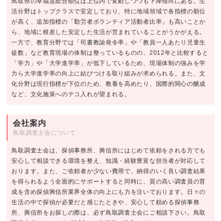
鳥取県の幸福度総合順位は上位内で変動しつつも下降傾向にある。生
活分野はトップクラスで安定しており、特に地域領域で各指標の順位
が高く、追加指標の「勤労者ボランティア活動者比率」も高いことか
ら、地域に根差した安定した生活が営まれていることがうかがえる。
一方で、教育分野では「司書教諭発令率」や「教員一人あたり児童生
徒数」など教育現場の体制は整っているものの、2012年と比較すると
「学力」や「大学進学率」が低下しているため、現場体制の強みを学
力ら大学進学率の向上に結びつける取り組みが求められる。また、文
化分野は現行指標が下位のため、教養を高めたり、国際的関心の醸成
など、文化施策へのテコ入れが望まれる。
会社案内
鳥取調査士会について
鳥取調査士会は、探偵事務所、興信所にはじめて依頼をされる方でも
安心して相談できる環境を整え、知識・経験豊富な担当者が対応して
おります。また、ご依頼者が少ない費用で、納得のいく良い調査結果
を得られるよう全面的にサポートすると同時に、質の高い調査員の育
成を含め探偵興信所業界全体の向上にも力を注いでおります。日々の
生活の中で探偵が必要だと感じたときや、安心して頼める探偵事務
所、興信所をお探しの際は、必ず鳥取調査士会にご相談下さい。鳥取