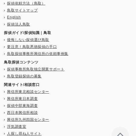
探偵依頼方法（鳥取）
鳥取サイトマップ
English
探偵法人鳥取
探偵ガイド/探偵知識｜鳥取
後悔しない探偵選び鳥取
要注意！鳥取悪徳探偵の手口
鳥取探偵事務所興信所の依頼事例集
鳥取探偵コンテンツ
探偵事務所鳥取独立開業サポート
鳥取登録探偵の募集
関連サイト/相談窓口
興信所東北相談センター
興信所東日本調査
探偵中部東海調査
西日本興信所相談
興信所九州四国センター
浮気調査室
人探し尋ね人サイト