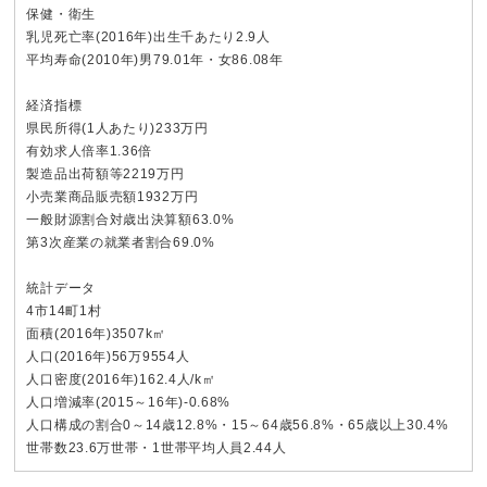
保健・衛生
乳児死亡率(2016年)出生千あたり2.9人
平均寿命(2010年)男79.01年・女86.08年
経済指標
県民所得(1人あたり)233万円
有効求人倍率1.36倍
製造品出荷額等2219万円
小売業商品販売額1932万円
一般財源割合対歳出決算額63.0%
第3次産業の就業者割合69.0%
統計データ
4市14町1村
面積(2016年)3507k㎡
人口(2016年)56万9554人
人口密度(2016年)162.4人/k㎡
人口増減率(2015～16年)-0.68%
人口構成の割合0～14歳12.8%・15～64歳56.8%・65歳以上30.4%
世帯数23.6万世帯・1世帯平均人員2.44人