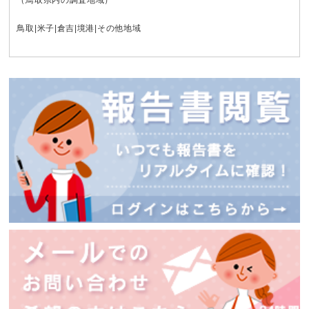
鳥取
|
米子
|
倉吉
|
境港
|その他地域