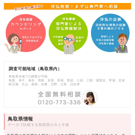
調査可能地域（鳥取県内）
鳥取県全域での調査が可能
鳥取、米子、倉吉、境港、岩美、若桜、智頭、八頭、三朝、湯梨浜、琴浦、北栄
町日南、大山、南部、伯耆、日野、江府、日吉津
鳥取県情報
データで比較する鳥取県の今と今後