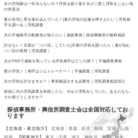
夫の浮気癖は一生治らないの？浮気を繰り返す夫が二度と浮気をしない為
の対策法
妻が自宅に男を連れ込んでいた！|妻の浮気の証拠を押さえたい｜浮気相
手を調べる｜浮気調査
夫の不倫相手の勤務先が知りたい｜相談事例｜探偵事務所の無料相談
許せない！旦那が『パパ活』していた|旦那の浮気を調べたら｜妻が悩む
パパ活の実態｜浮気調査｜
夫がSNSで連絡を取っている浮気相手はどこの誰？｜不倫調査事例
妻が浮気！｜相手はジムトレーナー！｜不倫調査｜浮気調査
夫の浮気を許せますか？｜事実確認をする必要性｜浮気調査相談窓口
探偵に夫の浮気調査を依頼したら、やはり浮気をしていた。あなたなら、
その後どうしますか？
探偵事務所・興信所調査士会は全国対応してお
ります
【北海道・東北地方】
北海道
青森
岩手
秋田
宮城
山形
福島
【関東地方】
東京
千葉
埼玉
神奈川
群馬
栃木