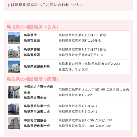
ずは鳥取相談窓口へごお問い合わせ下さい。
鳥取県の相談場所（公共）
鳥取県庁
鳥取県鳥取市東町1丁目220番地
鳥取市役所
鳥取県鳥取市尚徳町116番地
鳥取県警察
鳥取県鳥取市東町1丁目271番地
鳥取警察署
鳥取県鳥取市千代水3丁目100
鳥取家庭裁判所：鳥取県鳥取市東町2-223
鳥取県家庭裁判所
倉吉支部、米子支部
鳥取県の相談場所（民間）
中国地方弁護士会連
広島県広島市中区上八丁堀2-66 広島弁護士会内
合会
鳥取県鳥取市東町2-221
鳥取県弁護士会
鳥取県司法書士会
鳥取県鳥取市西町1-314-1
鳥取県司法書士会
鳥取県鳥取市西町1-314-1
中国地方協議会
鳥取県鳥取市富安2-159 久本ビル5F
鳥取県行政書士会
鳥取県鳥取市富安2-159 久本ビル5F