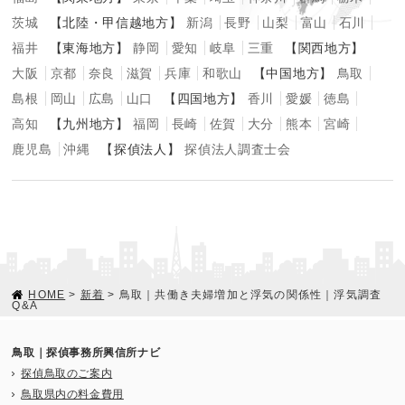
茨城
【北陸・甲信越地方】
新潟
長野
山梨
富山
石川
福井
【東海地方】
静岡
愛知
岐阜
三重
【関西地方】
大阪
京都
奈良
滋賀
兵庫
和歌山
【中国地方】
鳥取
島根
岡山
広島
山口
【四国地方】
香川
愛媛
徳島
高知
【九州地方】
福岡
長崎
佐賀
大分
熊本
宮崎
鹿児島
沖縄
【探偵法人】
探偵法人調査士会
HOME
>
新着
> 鳥取｜共働き夫婦増加と浮気の関係性｜浮気調査
Q&A
鳥取｜探偵事務所興信所ナビ
探偵鳥取のご案内
鳥取県内の料金費用