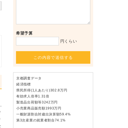
希望予算
円くらい
この内容で送信する
京都調査データ
経済指標
県民所得(1人あたり)302.8万円
有効求人倍率1.31倍
製造品出荷額等3242万円
小売業商品販売額1993万円
そ
一般財源割合対歳出決算額59.4%
り
第3次産業の就業者割合74.1%
な