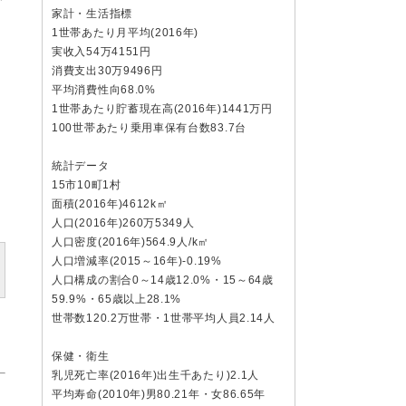
家計・生活指標
1世帯あたり月平均(2016年)
実收入54万4151円
消費支出30万9496円
平均消費性向68.0%
1世帯あたり貯蓄現在高(2016年)1441万円
100世帯あたり乗用車保有台数83.7台
統計データ
15市10町1村
面積(2016年)4612k㎡
人口(2016年)260万5349人
人口密度(2016年)564.9人/k㎡
人口増減率(2015～16年)-0.19%
人口構成の割合0～14歳12.0%・15～64歳
59.9%・65歳以上28.1%
世帯数120.2万世帯・1世帯平均人員2.14人
保健・衛生
乳児死亡率(2016年)出生千あたり)2.1人
、
平均寿命(2010年)男80.21年・女86.65年