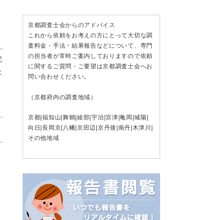
京都調査士会からのアドバイス
これから依頼をお考えの方にとって大切な調
査料金・手法・結果報告などについて、専門
の担当者が常時ご案内しておりますので依頼
記
に関するご質問・ご要望は京都調査士会へお
た
問い合わせください。
（京都府内の調査地域）
京都
|
福知山
|
舞鶴
|
綾部
|
宇治
|
宮津
|
亀岡
|
城陽
|
向日
|
長岡京
|
八幡
|
京田辺
|
京丹後
|
南丹
|
木津川
|
その他地域