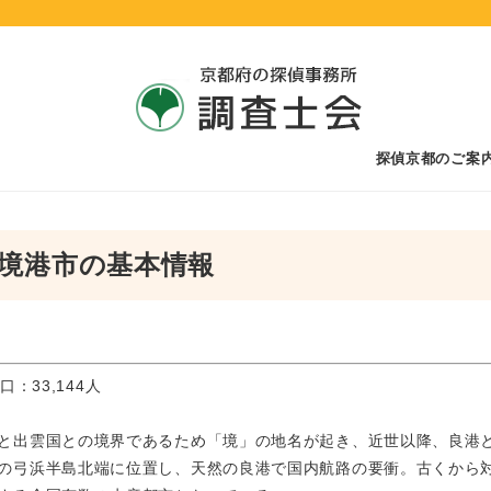
探偵京都のご案
境港市の基本情報
口：33,144人
と出雲国との境界であるため「境」の地名が起き、近世以降、良港
の弓浜半島北端に位置し、天然の良港で国内航路の要衝。古くから