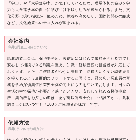
「学力」や「大学進学率」が低下しているため、現場体制の強みを学
力ら大学進学率の向上に結びつける取り組みが求められる。また、文
化分野は現行指標が下位のため、教養を高めたり、国際的関心の醸成
など、文化施策へのテコ入れが望まれる。
会社案内
鳥取調査士会について
鳥取調査士会は、探偵事務所、興信所にはじめて依頼をされる方でも
安心して相談できる環境を整え、知識・経験豊富な担当者が対応して
おります。また、ご依頼者が少ない費用で、納得のいく良い調査結果
を得られるよう全面的にサポートすると同時に、質の高い調査員の育
成を含め探偵興信所業界全体の向上にも力を注いでおります。日々の
生活の中で探偵が必要だと感じたときや、安心して頼める探偵事務
所、興信所をお探しの際は、必ず鳥取調査士会にご相談下さい。鳥取
調査士会はいつでも「100％ご依頼者の味方」です。
依頼方法
鳥取県内の依頼方法
はじめて探偵へ依頼をお考えの方は、まずはじめに鳥取無料相談室へ