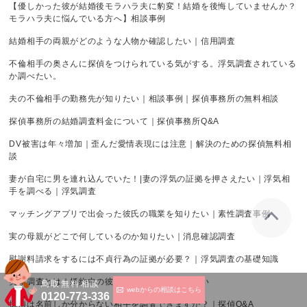
【優しかった彼が結婚後モラハラ夫に豹変！結婚を後悔していませんか？
モラハラ夫に悩んでいる方へ】相談事例
結婚相手の両親がどのような人物か確認したい｜信用調査
不倫相手の奥さんに探偵をつけられている気がする。浮気調査されている
か調べたい。
夫の不倫相手の勤務先が知りたい｜相談事例｜探偵事務所の無料相談
探偵事務所の結婚調査料金について｜探偵事務所Q&A
DV被害は年々増加｜歪んだ愛情表現には注意｜解決のための探偵無料相
談
妻が自宅に男を連れ込んでいた！|妻の浮気の証拠を押さえたい｜浮気相
手を調べる｜浮気調査
マッチングアプリで出会った彼氏の職業を知りたい｜素性調査事例
実の母親がどこで何しているのか知りたい｜消息確認調査
慰謝料請求をするには不貞行為の証拠が必要？｜浮気調査の基礎知識
実家調査とは｜婚約中の彼女の実家を調べてほしい
鳥取無料相談
webからの相談はこちら
0120-773-336
探偵は名前しか分からない相手を調査できますか？｜探偵Q&A