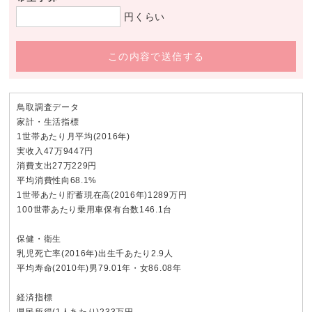
円くらい
この内容で送信する
鳥取調査データ
家計・生活指標
1世帯あたり月平均(2016年)
実收入47万9447円
消費支出27万229円
平均消費性向68.1%
1世帯あたり貯蓄現在高(2016年)1289万円
100世帯あたり乗用車保有台数146.1台
保健・衛生
乳児死亡率(2016年)出生千あたり2.9人
平均寿命(2010年)男79.01年・女86.08年
経済指標
県民所得(1人あたり)233万円