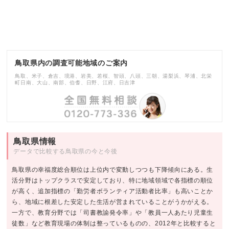
鳥取県内の調査可能地域のご案内
鳥取、米子、倉吉、境港、岩美、若桜、智頭、八頭、三朝、湯梨浜、琴浦、北栄
町日南、大山、南部、伯耆、日野、江府、日吉津
鳥取県情報
データで比較する鳥取県の今と今後
鳥取県の幸福度総合順位は上位内で変動しつつも下降傾向にある。生
活分野はトップクラスで安定しており、特に地域領域で各指標の順位
が高く、追加指標の「勤労者ボランティア活動者比率」も高いことか
ら、地域に根差した安定した生活が営まれていることがうかがえる。
一方で、教育分野では「司書教諭発令率」や「教員一人あたり児童生
徒数」など教育現場の体制は整っているものの、2012年と比較すると