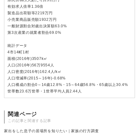
有効求人倍率1.36倍
製造品出荷額等2219万円
小売業商品販売額1932万円
一般財源割合対歳出決算額63.0%
第3次産業の就業者割合69.0%
統計データ
4市14町1村
面積(2016年)3507k㎡
人口(2016年)56万9554人
人口密度(2016年)162.4人/k㎡
人口増減率(2015～16年)-0.68%
人口構成の割合0～14歳12.8%・15～64歳56.8%・65歳以上30.4%
世帯数23.6万世帯・1世帯平均人員2.44人
関連ページ
この記事と関連する記事
家出をした息子の居場所を知りたい｜家族の行方調査