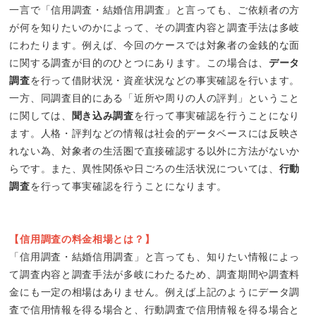
一言で「信用調査・結婚信用調査」と言っても、ご依頼者の方
が何を知りたいのかによって、その調査内容と調査手法は多岐
にわたります。例えば、今回のケースでは対象者の金銭的な面
に関する調査が目的のひとつにあります。この場合は、
データ
調査
を行って借財状況・資産状況などの事実確認を行います。
一方、同調査目的にある「近所や周りの人の評判」ということ
に関しては、
聞き込み調査
を行って事実確認を行うことになり
ます。人格・評判などの情報は社会的データベースには反映さ
れない為、対象者の生活圏で直接確認する以外に方法がないか
らです。また、異性関係や日ごろの生活状況については、
行動
調査
を行って事実確認を行うことになります。
【信用調査の料金相場とは？】
「信用調査・結婚信用調査」と言っても、知りたい情報によっ
て調査内容と調査手法が多岐にわたるため、調査期間や調査料
金にも一定の相場はありません。例えば上記のようにデータ調
査で信用情報を得る場合と、行動調査で信用情報を得る場合と