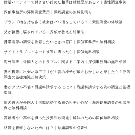
婚活パーティーで付き合い始めた相手は結婚歴がある？｜素性調査事例
探偵事務所の浮気調査費用｜浮気調査の無料見積り
ブランド物を持ち歩く彼女はパパ活をしている？｜素性調査の体験談
父が後妻に騙されている｜探偵が教える対策法
携帯電話の調査を依頼したいときの窓口｜探偵事務所の無料相談
サイトトラブル・ネット被害に遭ったら｜探偵無料相談
海外調査｜外国人とのトラブルに関するご案内｜探偵事務所の無料相談
妻の携帯に出会い系アプリが！妻の様子が最近おかしいと感したら？浮気
調査の基礎知識と解決策
妻がダブル不倫！慰謝料請求するには？｜慰謝料請求する為の調査と基礎
知識
娘の彼氏が外国人！国際結婚する娘の相手が心配｜海外信用調査の相談事
例と無料相談
高齢者や中高年を狙った投資詐欺問題｜解決のための探偵無料相談
結婚を後悔しないためには？｜結婚調査の必要性