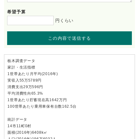
希望予算
円くらい
この内容で送信する
栃木調査データ
家計・生活指標
1世帯あたり月平均(2016年)
実収入55万5789円
消費支出29万596円
平均消費性向65.3%
1世帯あたり貯蓄現在高1642万円
100世帯あたり乗用車保有台数162.5台
統計データ
14市11町0村
面積(2016年)6408k㎡
人口(2016年)196万6032人