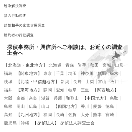
紛争解決調査
親の行動調査
結婚相手の家族信用調査
婚約者の行動調査
探偵事務所・興信所へご相談は、お近くの調査
士会へ
【北海道・東北地方】
北海道
青森
岩手
秋田
宮城
山形
福島
【関東地方】
東京
千葉
埼玉
神奈川
群馬
栃木
茨城
【北陸・甲信越地方】
新潟
長野
山梨
富山
石川
福井
【東海地方】
静岡
愛知
岐阜
三重
【関西地方】
大阪
京都
奈良
滋賀
兵庫
和歌山
【中国地方】
鳥取
島根
岡山
広島
山口
【四国地方】
香川
愛媛
徳島
高知
【九州地方】
福岡
長崎
佐賀
大分
熊本
宮崎
鹿児島
沖縄
【探偵法人】
探偵法人調査士会