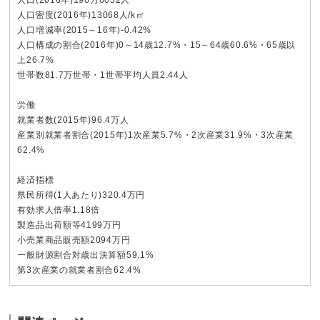
人口密度(2016年)13068人/k㎡
人口増減率(2015～16年)-0.42%
人口構成の割合(2016年)0～14歳12.7%・15～64歳60.6%・65歳以
上26.7%
世帯数81.7万世帯・1世帯平均人員2.44人
労働
就業者数(2015年)96.4万人
産業別就業者割合(2015年)1次産業5.7%・2次産業31.9%・3次産業
62.4%
経済指標
県民所得(1人あたり)320.4万円
有効求人倍率1.18倍
製造品出荷額等4199万円
小売業商品販売額2094万円
一般財源割合対歳出決算額59.1%
第3次産業の就業者割合62.4%