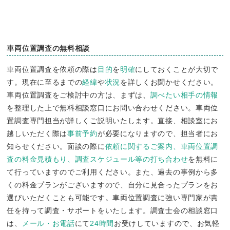
車両位置調査の無料相談
車両位置調査を依頼の際は
目的
を
明確
にしておくことが大切で
す。現在に至るまでの
経緯
や
状況
を詳しくお聞かせください。
車両位置調査をご検討中の方は、まずは、
調べたい相手の情報
を整理した上で無料相談窓口にお問い合わせください。車両位
置調査専門担当が詳しくご説明いたします。直接、相談室にお
越しいただく際は
事前予約
が必要になりますので、担当者にお
知らせください。面談の際に
依頼に関するご案内、車両位置調
査の料金見積もり、調査スケジュール等の打ち合わせ
を無料に
て行っていますのでご利用ください。また、過去の事例から多
くの料金プランがございますので、自分に見合ったプランをお
選びいただくことも可能です。車両位置調査に強い専門家が責
任を持って調査・サポートをいたします。調査士会の相談窓口
は、
メール・お電話
にて
24時間
お受けしていますので、お気軽