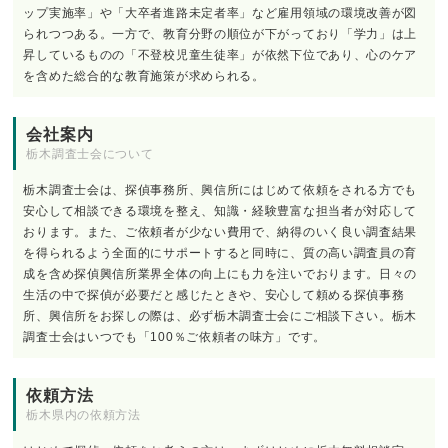
ップ実施率」や「大卒者進路未定者率」など雇用領域の環境改善が図
られつつある。一方で、教育分野の順位が下がっており「学力」は上
昇しているものの「不登校児童生徒率」が依然下位であり、心のケア
を含めた総合的な教育施策が求められる。
会社案内
栃木調査士会について
栃木調査士会は、探偵事務所、興信所にはじめて依頼をされる方でも
安心して相談できる環境を整え、知識・経験豊富な担当者が対応して
おります。また、ご依頼者が少ない費用で、納得のいく良い調査結果
を得られるよう全面的にサポートすると同時に、質の高い調査員の育
成を含め探偵興信所業界全体の向上にも力を注いでおります。日々の
生活の中で探偵が必要だと感じたときや、安心して頼める探偵事務
所、興信所をお探しの際は、必ず栃木調査士会にご相談下さい。栃木
調査士会はいつでも「100％ご依頼者の味方」です。
依頼方法
栃木県内の依頼方法