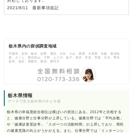
対応しております。
2021/8/11 最新事項追記
栃木県内の探偵調査地域
宇都宮、足利、栃木、佐野、鹿沼、日光、小山、真岡、大田原、矢板、那須塩
原、さくら、那須烏山、下野、上三川、益子、茂木、市貝、芳賀、壬生、野木、
岩舟、塩谷、高根沢、那須、那珂川
栃木県情報
データで見る栃木県の今と今後
栃木県の幸福度総合順位は横ばいの状況にある。2012年と比較する
と、健康分野と仕事分野が上昇している。健康分野では「平均歩数」
や「健康診査受診率」「スポーツの活動時間」が上昇しており、県民
の健康意識の向上がうかがえる。また、仕事分野では「インターンシ