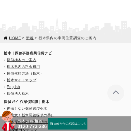
HOME
>
新着
> 栃木県内の車両位置調査のご案内
栃木｜探偵事務所興信所ナビ
探偵栃木のご案内
栃木県内の料金費用
探偵依頼方法（栃木）
栃木サイトマップ
English
探偵法人栃木
探偵ガイド/探偵知識｜栃木
後悔しない探偵選び栃木
要注意！栃木悪徳探偵の手口
栃木無料相談
栃木探偵事務所興信所の依頼事例集
webからの相談はこちら
0120-773-336
栃木探偵コンテンツ