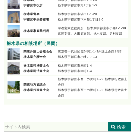
宇都宮市役所
栃木県宇都宮市旭1丁目1-5
栃木県警察
栃木県宇都宮市塙田1-1-20
宇都宮中央警察署
栃木県宇都宮市下戸祭1丁目1-6
宇都宮家庭裁判所：栃木県宇都宮市小幡1-1-38
栃木県家庭裁判所
真岡支部、大田原支部、栃木支部、足利支部
栃木県の相談場所（民間）
関東弁護士会連合会
東京都千代田区霞が関1-1-3弁護士会館14階
栃木県弁護士会
栃木県宇都宮市小幡2-7-13
栃木県司法書士会
栃木県宇都宮市幸町1-4
栃木県司法書士会
栃木県宇都宮市幸町1-4
栃木県宇都宮市西一の沢町1-22 栃木県行政書士
関東地方協議会
会館
栃木県行政書士会
栃木県宇都宮市西一の沢町1-22 栃木県行政書士
会館
検索