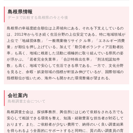
島根県情報
データで比較する島根県の今と今後
島根県の幸福度総合順位は上昇傾向にある。それを下支えしているの
は、2012年から引き続く生活分野の上位安定である。特に地域領域が
上位で「地縁団体数」「一般廃棄物リサイク ル率」「エネルギー消費
量」が順位を押し上げている。加えて「勤労者ボランティア活動者比
率」も高く、地域に根差した活動に積極的に取り組んでいる県民の姿
が浮かぶ。「若者完全失業率」「合計特殊出生率」「刑法犯認知件
数」も高く、地域で安心して生活できる県である。一方で、文化分野
を見ると、余暇・娯楽領域の指標が軒並み伸びているが、国際領域の
指標順位が低いため、海外へも開かれた環境整備が望まれる。
会社案内
島根調査士会について
島根調査士会は、探偵事務所、興信所にはじめて依頼をされる方でも
安心して相談できる環境を整え、知識・経験豊富な担当者が対応して
おります。また、ご依頼者が少ない費用で、納得のいく良い調査結果
を得られるよう全面的にサポートすると同時に、質の高い調査員の育