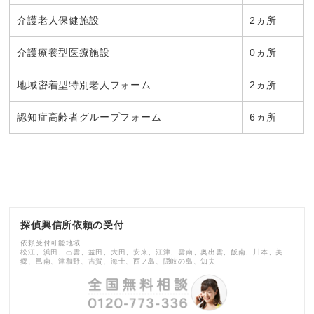
介護老人保健施設
2ヵ所
介護療養型医療施設
0ヵ所
地域密着型特別老人フォーム
2ヵ所
認知症高齢者グループフォーム
6ヵ所
探偵興信所依頼の受付
依頼受付可能地域
松江、浜田、出雲、益田、大田、安来、江津、雲南、奥出雲、飯南、川本、美
郷、邑南、津和野、吉賀、海士、西ノ島、隠岐の島、知夫