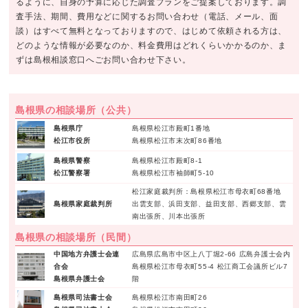
るように、自身の予算に応じた調査プランをご提案しております。調
査手法、期間、費用などに関するお問い合わせ（電話、メール、面
談）はすべて無料となっておりますので、はじめて依頼される方は、
どのような情報が必要なのか、料金費用はどれくらいかかるのか、ま
ずは島根相談窓口へごお問い合わせ下さい。
島根県の相談場所（公共）
島根県庁
島根県松江市殿町1番地
松江市役所
島根県松江市末次町86番地
島根県警察
島根県松江市殿町8-1
松江警察署
島根県松江市袖師町5-10
松江家庭裁判所：島根県松江市母衣町68番地
島根県家庭裁判所
出雲支部、浜田支部、益田支部、西郷支部、雲
南出張所、川本出張所
島根県の相談場所（民間）
中国地方弁護士会連
広島県広島市中区上八丁堀2-66 広島弁護士会内
合会
島根県松江市母衣町55-4 松江商工会議所ビル7
島根県弁護士会
階
島根県司法書士会
島根県松江市南田町26