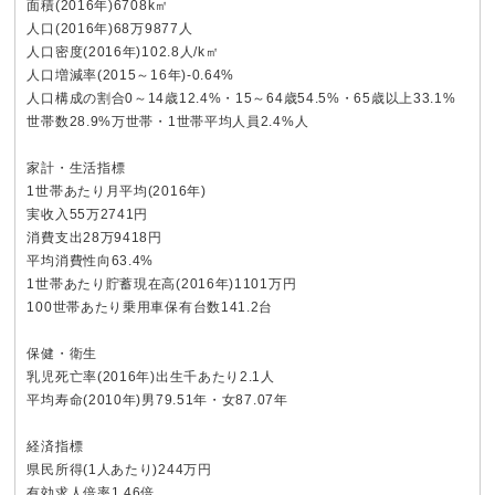
面積(2016年)6708k㎡
人口(2016年)68万9877人
人口密度(2016年)102.8人/k㎡
人口増減率(2015～16年)-0.64%
人口構成の割合0～14歳12.4%・15～64歳54.5%・65歳以上33.1%
世帯数28.9%万世帯・1世帯平均人員2.4%人
家計・生活指標
1世帯あたり月平均(2016年)
実收入55万2741円
消費支出28万9418円
平均消費性向63.4%
1世帯あたり貯蓄現在高(2016年)1101万円
100世帯あたり乗用車保有台数141.2台
保健・衛生
乳児死亡率(2016年)出生千あたり2.1人
平均寿命(2010年)男79.51年・女87.07年
経済指標
県民所得(1人あたり)244万円
有効求人倍率1.46倍