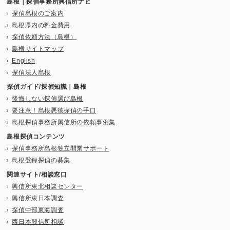
島根｜探偵事務所興信所ナビ
探偵島根のご案内
島根県内の料金費用
探偵依頼方法（島根）
島根サイトマップ
English
探偵法人島根
探偵ガイド/探偵知識｜島根
後悔しない探偵選び島根
要注意！島根悪徳探偵の手口
島根探偵事務所興信所の依頼事例集
島根探偵コンテンツ
探偵事務所島根独立開業サポート
島根登録探偵の募集
関連サイト/相談窓口
興信所東北相談センター
興信所東日本調査
探偵中部東海調査
西日本興信所相談