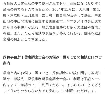
ら住民の日常生活の中で使用されており、住民になじみやすく
愛着の持てるものであるため。2004年11月に、大東町・加茂
町・木次町・三刀屋町・吉田村・掛合町が合併して誕生。中国
山地の中山間地域に位置する田園都市。ヤマタノオロチ伝説で
知られる斐伊川が流れ、加茂岩倉遺跡など多くの遺跡や古墳が
存在。また、たたら製鉄や炭焼きが盛んに行われ、陰陽を結ぶ
交通の要所として繁栄した。
探偵事務所｜雲南調査士会のお悩み・困りごとの相談窓口のご
案内
雲南市内のお悩み・困りごと・探偵調査の相談に関する基礎知
識や、相談先、探偵事務所雲南調査士会のご利用は下記ページ
内をよくご確認の上、ご利用ください。はじめてのことでどう
して良いか分からない方でも安心してご利用いただけます。