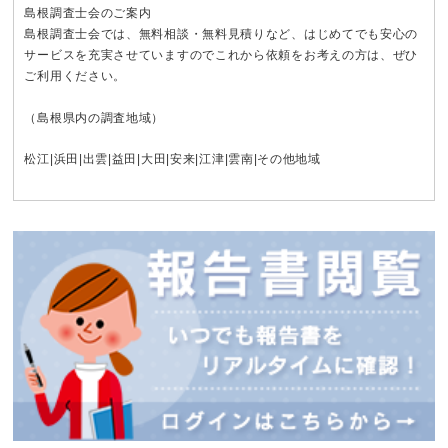
島根調査士会のご案内
島根調査士会では、無料相談・無料見積りなど、はじめてでも安心の
サービスを充実させていますのでこれから依頼をお考えの方は、ぜひ
ご利用ください。
（島根県内の調査地域）
松江
|
浜田
|
出雲
|
益田
|
大田
|
安来
|
江津
|
雲南
|その他地域