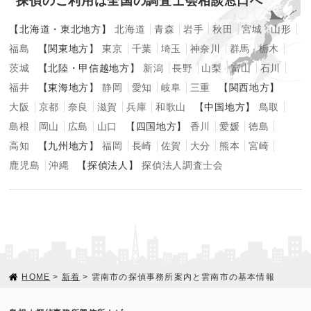
探偵のご利用は全国の調査士会相談窓口へ
【北海道・東北地方】
北海道
青森
岩手
秋田
宮城
山形
福島
【関東地方】
東京
千葉
埼玉
神奈川
群馬
栃木
茨城
【北陸・甲信越地方】
新潟
長野
山梨
富山
石川
福井
【東海地方】
静岡
愛知
岐阜
三重
【関西地方】
大阪
京都
奈良
滋賀
兵庫
和歌山
【中国地方】
鳥取
島根
岡山
広島
山口
【四国地方】
香川
愛媛
徳島
高知
【九州地方】
福岡
長崎
佐賀
大分
熊本
宮崎
鹿児島
沖縄
【探偵法人】
探偵法人調査士会
HOME
>
新着
> 雲南市の探偵事務所案内と雲南市の基本情報