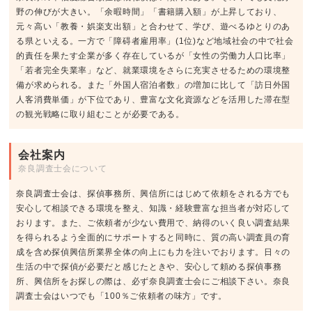
野の伸びが大きい。「余暇時間」「書籍購入額」が上昇しており、
元々高い「教養・娯楽支出額」と合わせて、学び、遊べるゆとりのあ
る県といえる。一方で「障碍者雇用率」(1位)など地域社会の中で社会
的責任を果たす企業が多く存在しているが「女性の労働力人口比率」
「若者完全失業率」など、就業環境をさらに充実させるための環境整
備が求められる。また「外国人宿泊者数」の増加に比して「訪日外国
人客消費単価」が下位であり、豊富な文化資源などを活用した滞在型
の観光戦略に取り組むことが必要である。
会社案内
奈良調査士会について
奈良調査士会は、探偵事務所、興信所にはじめて依頼をされる方でも
安心して相談できる環境を整え、知識・経験豊富な担当者が対応して
おります。また、ご依頼者が少ない費用で、納得のいく良い調査結果
を得られるよう全面的にサポートすると同時に、質の高い調査員の育
成を含め探偵興信所業界全体の向上にも力を注いでおります。日々の
生活の中で探偵が必要だと感じたときや、安心して頼める探偵事務
所、興信所をお探しの際は、必ず奈良調査士会にご相談下さい。奈良
調査士会はいつでも「100％ご依頼者の味方」です。