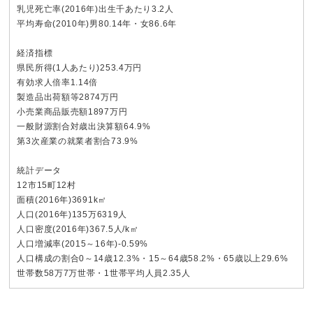
乳児死亡率(2016年)出生千あたり3.2人
平均寿命(2010年)男80.14年・女86.6年
経済指標
県民所得(1人あたり)253.4万円
有効求人倍率1.14倍
製造品出荷額等2874万円
小売業商品販売額1897万円
一般財源割合対歳出決算額64.9%
第3次産業の就業者割合73.9%
統計データ
12市15町12村
面積(2016年)3691k㎡
人口(2016年)135万6319人
人口密度(2016年)367.5人/k㎡
人口増減率(2015～16年)-0.59%
人口構成の割合0～14歳12.3%・15～64歳58.2%・65歳以上29.6%
世帯数58万7万世帯・1世帯平均人員2.35人