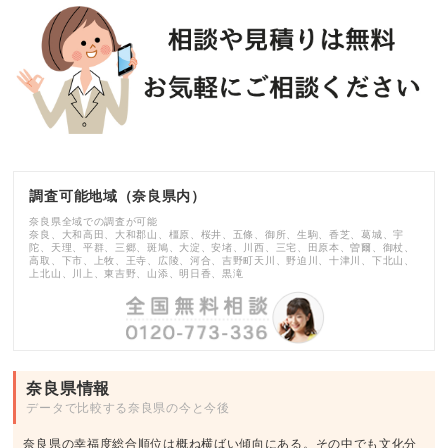
調査可能地域（奈良県内）
奈良県全域での調査が可能
奈良、大和高田、大和郡山、橿原、桜井、五條、御所、生駒、香芝、葛城、宇
陀、天理、平群、三郷、斑鳩、大淀、安堵、川西、三宅、田原本、曽爾、御杖、
高取、下市、上牧、王寺、広陵、河合、吉野町天川、野迫川、十津川、下北山、
上北山、川上、東吉野、山添、明日香、黒滝
奈良県情報
データで比較する奈良県の今と今後
奈良県の幸福度総合順位は概ね横ばい傾向にある。その中でも文化分