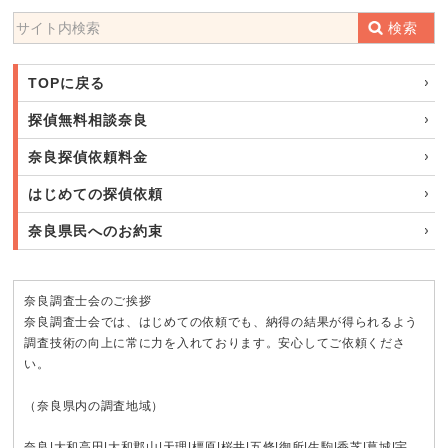
検索
TOPに戻る
探偵無料相談奈良
奈良探偵依頼料金
はじめての探偵依頼
奈良県民へのお約束
奈良調査士会のご挨拶
奈良調査士会では、はじめての依頼でも、納得の結果が得られるよう
調査技術の向上に常に力を入れております。安心してご依頼くださ
い。
（奈良県内の調査地域）
奈良
|
大和高田
|
大和郡山
|
天理
|
橿原
|
桜井
|
五條
|
御所
|
生駒
|
香芝
|
葛城
|
宇