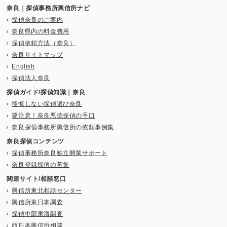
奈良｜探偵事務所興信所ナビ
探偵奈良のご案内
奈良県内の料金費用
探偵依頼方法（奈良）
奈良サイトマップ
English
探偵法人奈良
探偵ガイド/探偵知識｜奈良
後悔しない探偵選び奈良
要注意！奈良悪徳探偵の手口
奈良探偵事務所興信所の依頼事例集
奈良探偵コンテンツ
探偵事務所奈良独立開業サポート
奈良登録探偵の募集
関連サイト/相談窓口
興信所東北相談センター
興信所東日本調査
探偵中部東海調査
西日本興信所相談