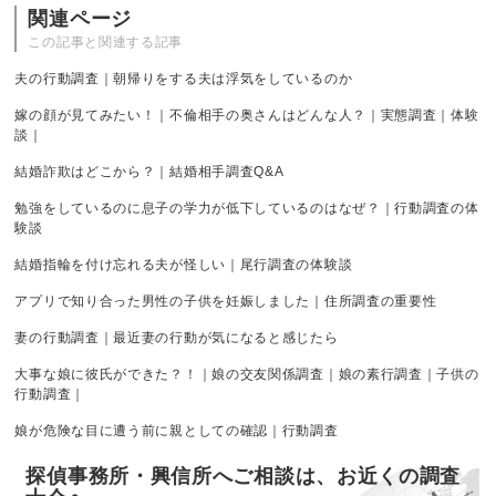
関連ページ
この記事と関連する記事
夫の行動調査｜朝帰りをする夫は浮気をしているのか
嫁の顔が見てみたい！｜不倫相手の奥さんはどんな人？｜実態調査｜体験
談｜
結婚詐欺はどこから？｜結婚相手調査Q&A
勉強をしているのに息子の学力が低下しているのはなぜ？｜行動調査の体
験談
結婚指輪を付け忘れる夫が怪しい｜尾行調査の体験談
アプリで知り合った男性の子供を妊娠しました｜住所調査の重要性
妻の行動調査｜最近妻の行動が気になると感じたら
大事な娘に彼氏ができた？！｜娘の交友関係調査｜娘の素行調査｜子供の
行動調査｜
娘が危険な目に遭う前に親としての確認｜行動調査
探偵事務所・興信所へご相談は、お近くの調査