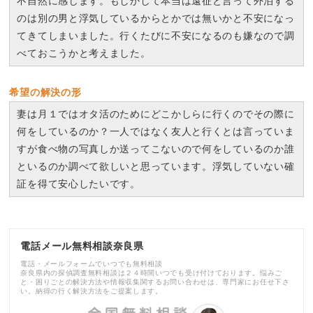
不自然に感じます。もしかして本当は遠征と言って外泊する
のは別の男と浮気しているからとかでは無いかと不安になっ
てきてしまいました。行くたびに不安になるのも嫌なので調
べておこうかと考えました。
希望の解決の形
妻は月１ではオタ活のためにどこかしらに行くのでその際に
何をしているのか？一人ではなく友人と行くとは言っていま
すが食べ物の写真しか送ってこないので何をしているのか誰
といるのか調べて欲しいと思っています。浮気していない確
証を得て安心したいです。
電話メール無料相談奈良県
電話・メールフォームでいつでも無料相談
奈良県内の探偵調査無料相談は２４時間いつでも受け付けております。悩みご
と・困りごとの解決方法や情報収集関するお問い合わせは、専門家にお任せ下さ
い。納得の行く解決方法をご提案します。