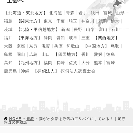
士会へ
【北海道・東北地方】
北海道
青森
岩手
秋田
宮城
山形
福島
【関東地方】
東京
千葉
埼玉
神奈川
群馬
栃木
茨城
【北陸・甲信越地方】
新潟
長野
山梨
富山
石川
福井
【東海地方】
静岡
愛知
岐阜
三重
【関西地方】
大阪
京都
奈良
滋賀
兵庫
和歌山
【中国地方】
鳥取
島根
岡山
広島
山口
【四国地方】
香川
愛媛
徳島
高知
【九州地方】
福岡
長崎
佐賀
大分
熊本
宮崎
鹿児島
沖縄
【探偵法人】
探偵法人調査士会
HOME
>
新着
> 妻がオタ活を浮気のアリバイにしている？｜尾行
調査の体験談