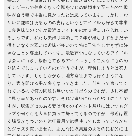
インゲームで仲良くなり交際をはじめ結婚まで至ったので趣
味が合う妻で本当に良かったとは思っています。しかし、お
互いに趣味はあるものの妻はというとアイドルも好きで非常
に多趣味なのですが最近はアイドルのオタ活に力を入れてい
るようです。私たち夫婦は結婚して２年が経ちますがまだ子
供もいなくお互いに趣味が多いので特に干渉もしすぎずに好
きなことを尊重しています。最近夢中になっているアイドル
は会いに行き、接触もできるアイドルらしくこんなにものめ
り込んでしまっているのだそうですが、理解しようとは努力
しています。しかしながら、地方遠征までも行くようにな
り、家を開ける事が多くなってきました。前もって言ってく
れているので何の問題も無いかとは思うのですが、少し不審
に思う事があったのです。それは遠征に行った帰りのことで
すが、収集グセのある妻は何かのイベント帰りにはいつもグ
ッズや何やらを大量に買って帰ってくるのですが、最近は置
く場所がきついのと遠征費用で結構使ってしまっているから
とグッズを買いません。あんなに収集癖のあるのに私的には