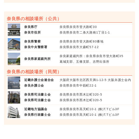
奈良県の相談場所（公共）
奈良県庁
奈良県奈良市登大路町30
奈良市役所
奈良県奈良市二条大路南1丁目1-1
奈良県警察
奈良県奈良市登大路町80番地
奈良中央警察署
奈良県奈良市大森町57-12
奈良家庭裁判所：奈良県奈良市登大路町35
奈良県家庭裁判所
葛城支部、五條支部、吉野出張所
奈良県の相談場所（民間）
近畿弁護士会連合会
大阪府大阪市北区西天満1-12-5 大阪弁護士会内
奈良弁護士会
奈良県奈良市中筋町22-1
奈良県司法書士会
奈良県奈良市西木辻町320-5
奈良県司法書士会
奈良県奈良市西木辻町320-5
近畿地方協議会
奈良県奈良市高天町10-1 (株)T.Tビル3F
奈良県行政書士会
奈良県奈良市高天町10-1 (株)T.Tビル3F