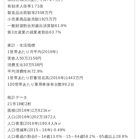
有効求人倍率1.71倍
製造品出荷額等2508万円
小売業商品販売額1925万円
一般財源割合対歳出決算額61.9%
第3次産業の就業者割合63.7%
家計・生活指標
1世帯あたり月平均(2016年)
実收入50万2156円
消費支出30万538円
平均消費性向72.9%
1世帯あたり貯蓄現在高(2016年)1443万円
100世帯あたり乗用車保有台数99.2台
統計データ
21市19町2村
面積(2016年)1万621k㎡
人口(2016年)202万1872人
人口密度(2016年)190.4人/k㎡
人口増減率(2015～16年)-0.49%
人口構成の割合0～14歳13.0%・15～64歳58.2%・65歳以上28.8%