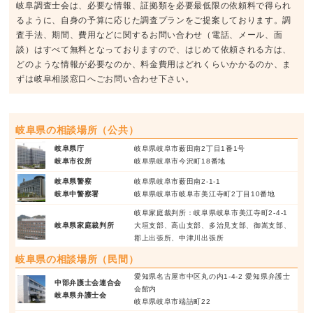
岐阜調査士会は、必要な情報、証拠類を必要最低限の依頼料で得られ
るように、自身の予算に応じた調査プランをご提案しております。調
査手法、期間、費用などに関するお問い合わせ（電話、メール、面
談）はすべて無料となっておりますので、はじめて依頼される方は、
どのような情報が必要なのか、料金費用はどれくらいかかるのか、ま
ずは岐阜相談窓口へごお問い合わせ下さい。
岐阜県の相談場所（公共）
岐阜県庁
岐阜県岐阜市薮田南2丁目1番1号
岐阜市役所
岐阜県岐阜市今沢町18番地
岐阜県警察
岐阜県岐阜市薮田南2-1-1
岐阜中警察署
岐阜県岐阜市岐阜市美江寺町2丁目10番地
岐阜家庭裁判所：岐阜県岐阜市美江寺町2-4-1
岐阜県家庭裁判所
大垣支部、高山支部、多治見支部、御嵩支部、
郡上出張所、中津川出張所
岐阜県の相談場所（民間）
愛知県名古屋市中区丸の内1-4-2 愛知県弁護士
中部弁護士会連合会
会館内
岐阜県弁護士会
岐阜県岐阜市端詰町22