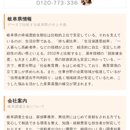
岐阜県情報
データで比較する岐阜県の今と今後
岐阜県の幸福度総合順位は比較的上位で安定している。それを支えて
いるのが、生活分野である。「持ち家比率」「生活保護受給率」「一
人暮らし高齢者率」などの指標が上位で、経済的に自立・安定した持
続性の高い県といえる。2012年と比較すると、基本指標の「財政健全
度」も大きく上昇しており、県の財政状況も安定に向かっている。一
方で、教育分野は「社会教育費」をはじめ低下しており、教育環境の
立て直しが求められる。また、仕事分野の企業領域が低迷しているが
「信用金庫貸出平均利回り」は低く地域経済が安定しているため、こ
うした強みを活かした産業基盤の確立が望まれます。
会社案内
岐阜調査士会について
岐阜調査士会は、探偵事務所、興信所にはじめて依頼をされる方でも
安心して相談できる環境を整え、知識・経験豊富な担当者が対応して
おります。また、ご依頼者が少ない費用で、納得のいく良い調査結果