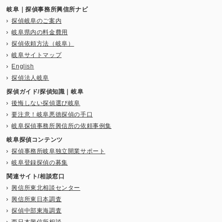
岐阜｜探偵事務所興信所ナビ
探偵岐阜のご案内
岐阜県内の料金費用
探偵依頼方法（岐阜）
岐阜サイトマップ
English
探偵法人岐阜
探偵ガイド/探偵知識｜岐阜
後悔しない探偵選び岐阜
要注意！岐阜悪徳探偵の手口
岐阜探偵事務所興信所の依頼事例集
岐阜探偵コンテンツ
探偵事務所岐阜独立開業サポート
岐阜登録探偵の募集
関連サイト/相談窓口
興信所東北相談センター
興信所東日本調査
探偵中部東海調査
西日本興信所相談