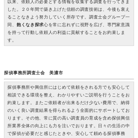
以来、依頼人の必要とする情報を収集する調査を行ってきま
した。２０年間で築き上げた信頼の調査技術は、今後も衰え
ることなきよう努力していく所存です。調査士会グループ一
同、
飽くなき探求
心を常に忘れずに視野を広げ、専門家意識
を持って行動し依頼人の利益に貢献することをお約束しま
す。
探偵事務所調査士会 美濃市
探偵事務所や興信所にはじめて依頼をされる方でも安心して
相談できる環境を整え、わかりやすいご説明を行うことをお
約束します。またご依頼者が出来るだけ少ない費用で、納得
のいく良い調査結果を得られるよう全面的にサポートしてお
ります。その他、常に質の高い調査員の育成を含め探偵興信
所業界全体の向上にも力を注いでおります。日々の生活の中
で探偵が必要だと感じたときや、安心して頼める探偵事務