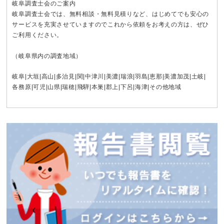
岐阜調査士会のご案内
岐阜調査士会では、無料相談・無料見積りなど、はじめてでも安心の
サービスを充実させていますのでこれから依頼をお考えの方は、ぜひ
ご利用ください。
（岐阜県内の調査地域）
岐阜
|
大垣
|
高山
|
多治見
|
関
|
中津川
|
美濃
|
瑞浪
|
羽島
|
恵那
|
美濃加茂
|
土岐
|
各務原
|
可児
|
山県
|
瑞穂
|
飛騨
|
本巣
|
郡上
|
下呂
|
海津
|その他地域