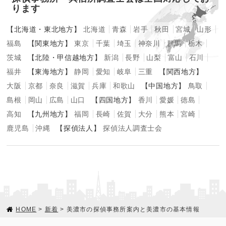
ります
【北海道・東北地方】
北海道
青森
岩手
秋田
宮城
山形
福島
【関東地方】
東京
千葉
埼玉
神奈川
群馬
栃木
茨城
【北陸・甲信越地方】
新潟
長野
山梨
富山
石川
福井
【東海地方】
静岡
愛知
岐阜
三重
【関西地方】
大阪
京都
奈良
滋賀
兵庫
和歌山
【中国地方】
鳥取
島根
岡山
広島
山口
【四国地方】
香川
愛媛
徳島
高知
【九州地方】
福岡
長崎
佐賀
大分
熊本
宮崎
鹿児島
沖縄
【探偵法人】
探偵法人調査士会
HOME
>
新着
> 美濃市の探偵事務所案内と美濃市の基本情報